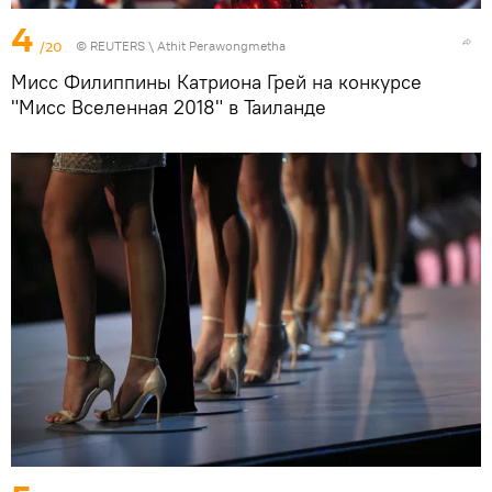
4
/20
©
REUTERS
\ Athit Perawongmetha
Мисс Филиппины Катриона Грей на конкурсе
"Мисс Вселенная 2018" в Таиланде