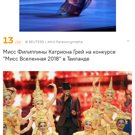
13
/20
©
REUTERS
\ Athit Perawongmetha
Мисс Филиппины Катриона Грей на конкурсе
"Мисс Вселенная 2018" в Таиланде