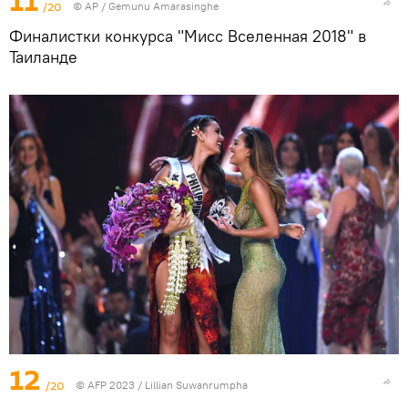
11
/20
© AP / Gemunu Amarasinghe
Финалистки конкурса "Мисс Вселенная 2018" в
Таиланде
12
/20
© AFP 2023 / Lillian Suwanrumpha