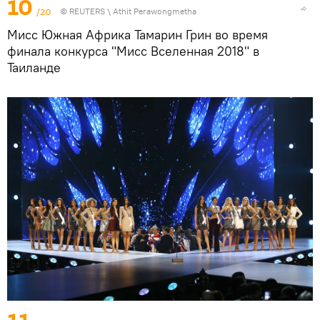
10
/20
©
REUTERS
\ Athit Perawongmetha
Мисс Южная Африка Тамарин Грин во время
финала конкурса "Мисс Вселенная 2018" в
Таиланде