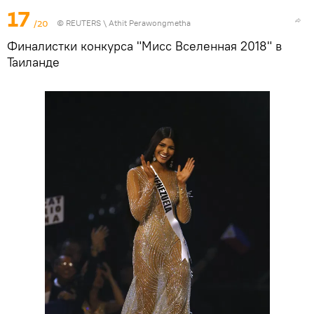
17
/20
©
REUTERS
\ Athit Perawongmetha
Финалистки конкурса "Мисс Вселенная 2018" в
Таиланде