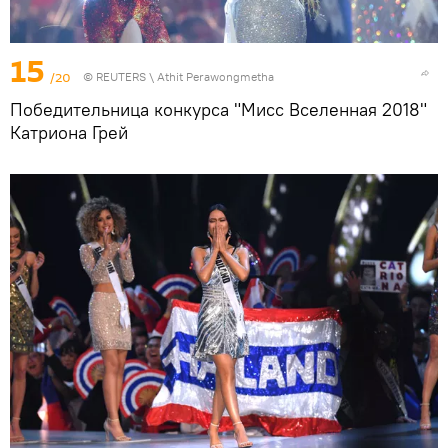
15
/20
©
REUTERS
\ Athit Perawongmetha
Победительница конкурса "Мисс Вселенная 2018"
Катриона Грей