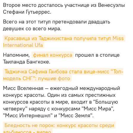
Второе место досталось участнице из Венесуэлы
Стефани Гутьеррес.
Всего на этот титул претендовали двадцать
девушек со всего мира.
Красавица из Таджикистана получила титул Miss 
International Ufa
Напомним,
финал конкурса
прошел в столице
Таиланда Бангкоке.
Таджичка Сафина Гаибова стала вице-мисс "Топ-
модель СНГ": лучшие фото
Мисс Вселенная — ежегодный международный
конкурс красоты. Один из самых престижных
конкурсов красоты в мире, входит в "Большую
четверку" наряду с конкурсами "Мисс Мира",
"Мисс Интернешнл" и "Мисс Земля".
Бледность не порок: конкурс красоты среди 
альбиносов - видео