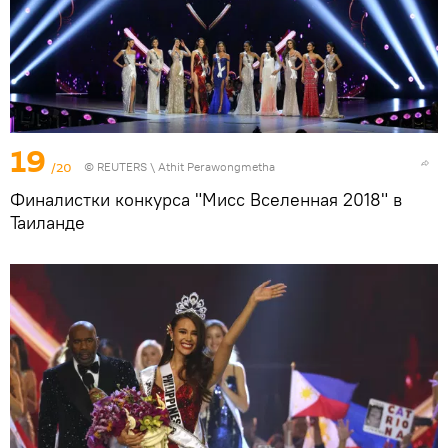
19
/20
©
REUTERS
\ Athit Perawongmetha
Финалистки конкурса "Мисс Вселенная 2018" в
Таиланде