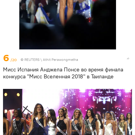
6
/20
©
REUTERS
\ Athit Perawongmetha
Мисс Испания Анджела Понсе во время финала
конкурса "Мисс Вселенная 2018" в Таиланде