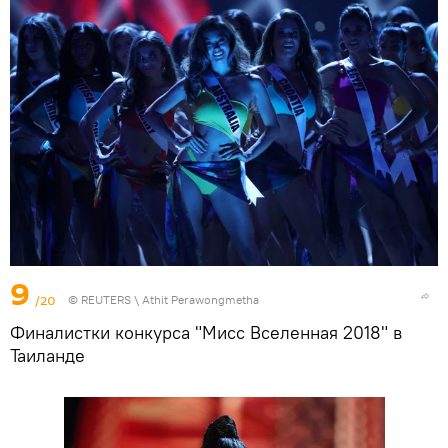
9
/20
©
REUTERS
\ Athit Perawongmetha
Финалистки конкурса "Мисс Вселенная 2018" в
Таиланде