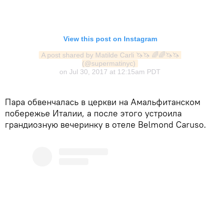
View this post on Instagram
A post shared by Matilde Carli 🦄🦄 🌈🌈🦄🦄 
(@supermatinyc)
on
Jul 30, 2017 at 12:15am PDT
Пара обвенчалась в церкви на Амальфитанском
побережье Италии, а после этого устроила
грандиозную вечеринку в отеле Belmond Caruso.