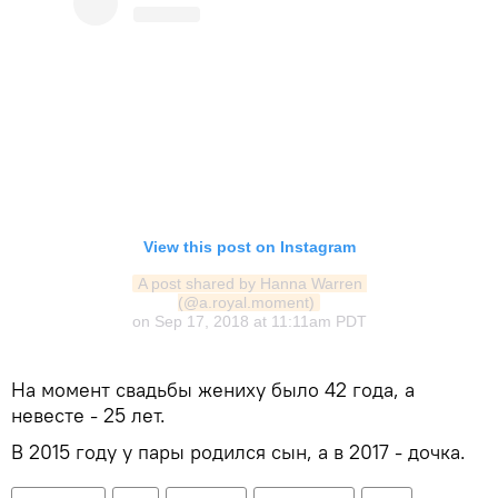
View this post on Instagram
A post shared by Hanna Warren 
(@a.royal.moment)
on
Sep 17, 2018 at 11:11am PDT
На момент свадьбы жениху было 42 года, а
невесте - 25 лет.
В 2015 году у пары родился сын, а в 2017 - дочка.