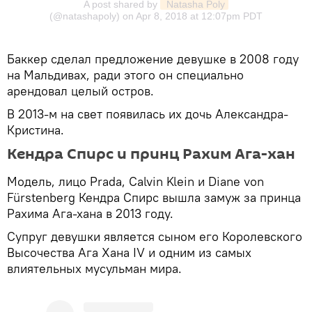
A post shared by
 Natasha Poly
(@natashapoly) on
Apr 8, 2018 at 12:07pm PDT
Баккер сделал предложение девушке в 2008 году
на Мальдивах, ради этого он специально
арендовал целый остров.
В 2013-м на свет появилась их дочь Александра-
Кристина.
Кендра Спирс и принц Рахим Ага-хан
Модель, лицо Prada, Calvin Klein и Diane von
Fürstenberg Кендра Спирс вышла замуж за принца
Рахима Ага-хана в 2013 году.
Супруг девушки является сыном его Королевского
Высочества Ага Хана IV и одним из самых
влиятельных мусульман мира.