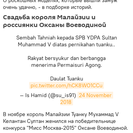
О роскошных моделях, которые вышли замуж
очень удачно, - в подборке историй.
Свадьба короля Малайзии и
россиянки Оксаны Воеводиной
Sembah Tahniah kepada SPB YDPA Sultan
Muhammad V diatas pernikahan tuanku..
Rakyat bersyukur dan berbangga
menerima Permaisuri Agong.
Daulat Tuanku
pic.twitter.com/hCK8WO1CCu
— Is Hamid (@su_is91)
24 November 
2018
​В ноябре король Малайзии Туанку Мухаммад V
Келантан Султан женился на победительнице
конкурса "Мисс Москва-2015" Оксане Воеводиной.