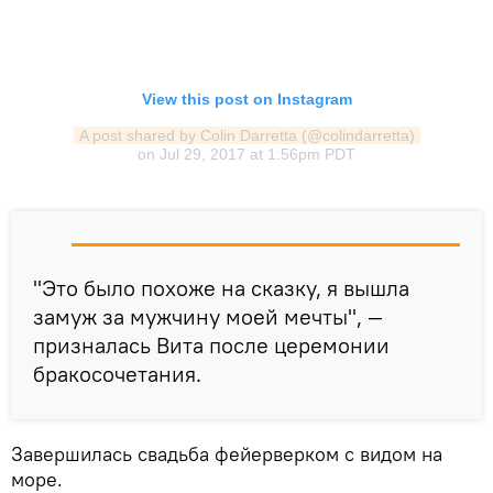
View this post on Instagram
A post shared by Colin Darretta (@colindarretta)
on
Jul 29, 2017 at 1:56pm PDT
"Это было похоже на сказку, я вышла
замуж за мужчину моей мечты", —
призналась Вита после церемонии
бракосочетания.
Завершилась свадьба фейерверком с видом на
море.