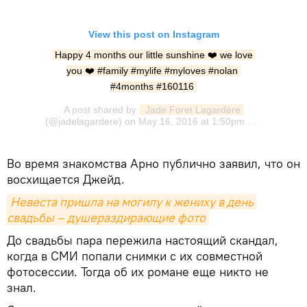
View this post on Instagram
Happy 4 months our little sunshine ❤️ we love 
you ❤️ #family #mylife #myloves #nolan 
#4months #160116
A post shared by
 Jade Foret Lagardère
(@jadelagardere) on
May 16, 2016 at 1:50pm PDT
Во время знакомства Арно публично заявил, что он
восхищается Джейд.
Невеста пришла на могилу к жениху в день 
свадьбы – душераздирающие фото
До свадьбы пара пережила настоящий скандал,
когда в СМИ попали снимки с их совместной
фотосессии. Тогда об их романе еще никто не
знал.