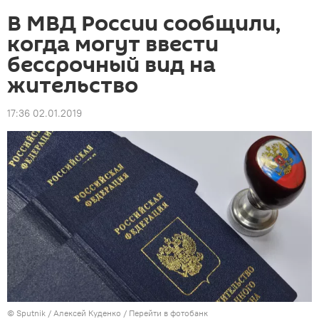
В МВД России сообщили,
когда могут ввести
бессрочный вид на
жительство
17:36 02.01.2019
©
Sputnik
/ Алексей Куденко
/
Перейти в фотобанк