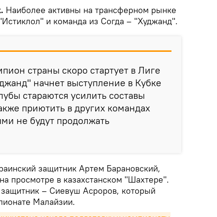
.
Наиболее активны на трансферном рынке
Истиклол" и команда из Согда – "Худжанд".
мпион страны скоро стартует в Лиге
джанд" начнет выступление в Кубке
клубы стараются усилить составы
акже приютить в других командах
ыми не будут продолжать
краинский защитник Артем Барановский,
на просмотре в казахстанском "Шахтере".
 защитник – Сиевуш Асроров, который
пионате Малайзии.