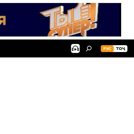
РУС
ТОҶ