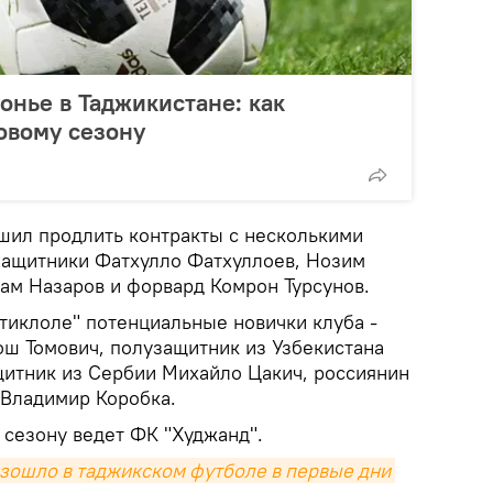
нье в Таджикистане: как
новому сезону
ешил продлить контракты с несколькими
защитники Фатхулло Фатхуллоев, Нозим
ам Назаров и форвард Комрон Турсунов.
тиклоле" потенциальные новички клуба -
ш Томович, полузащитник из Узбекистана
итник из Сербии Михайло Цакич, россиянин
 Владимир Коробка.
 сезону ведет ФК "Худжанд".
изошло в таджикском футболе в первые дни 