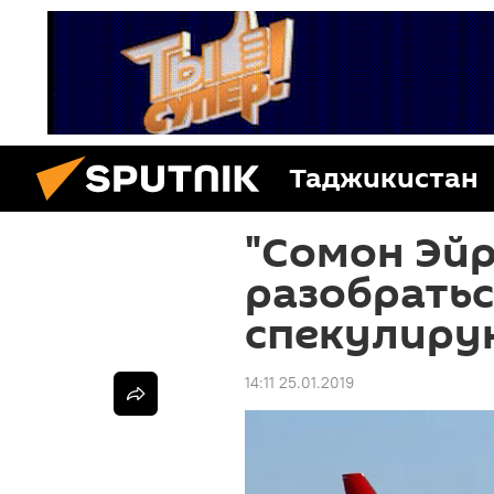
Таджикистан
"Сомон Эй
разобратьс
спекулиру
14:11 25.01.2019