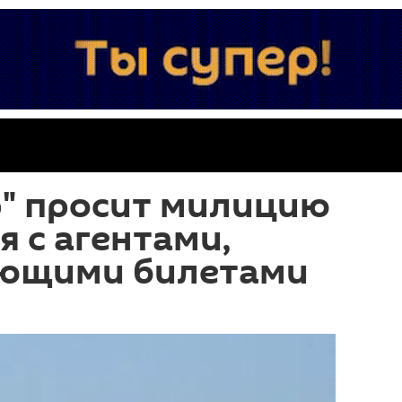
р" просит милицию
я с агентами,
ющими билетами