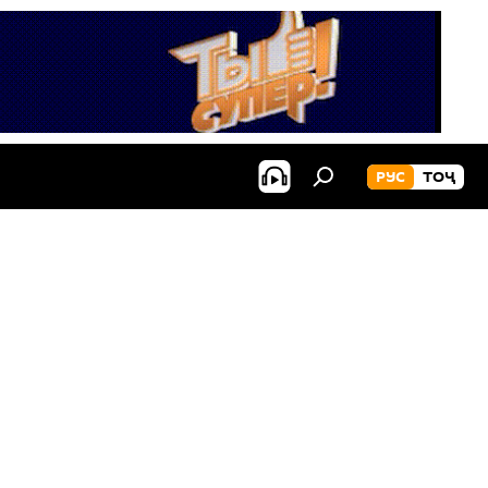
РУС
ТОҶ