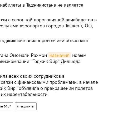
иабилеты в Таджикистане не является
взи с сезонной дороговизной авиабилетов в
услугами аэропортов городов Ташкент, Ош,
 таджикские авиаперевозчики объясняют
стана Эмомали Рахмон
назначил
новым
авиакомпании "Таджик Эйр" Дилшода
ила всех своих сотрудников в
 связи с финансовыми проблемами, в начале
жик Эйр" объявила о прекращении полетов
 их нерентабельности.
он Эйр"
спекулянты