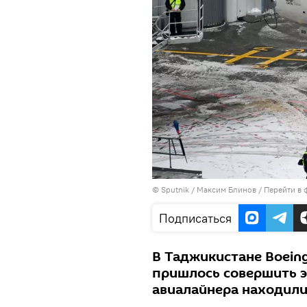
©
Sputnik
/ Максим Блинов
/
Перейти в 
Подписаться
В Таджикистане Boeing
пришлось совершить э
авиалайнера находилис