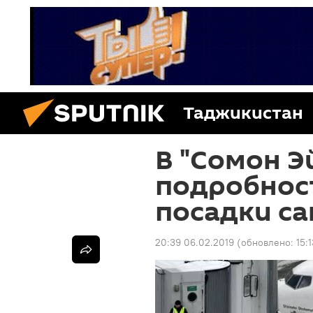
Таджикистан
В "Сомон Э
подробнос
посадки с
20:39 06.02.2019
(обновлено:
15: