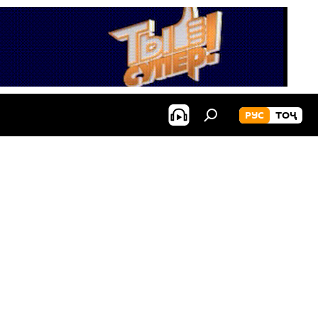
РУС
ТОҶ