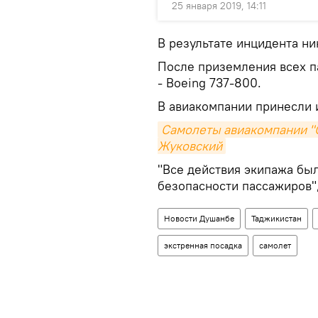
25 января 2019, 14:11
В результате инцидента ни
После приземления всех п
- Boeing 737-800.
В авиакомпании принесли 
Самолеты авиакомпании "С
Жуковский
"Все действия экипажа был
безопасности пассажиров",
Новости Душанбе
Таджикистан
экстренная посадка
самолет