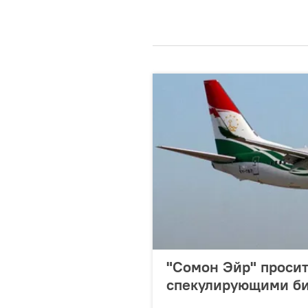
"Сомон Эйр" просит
спекулирующими б