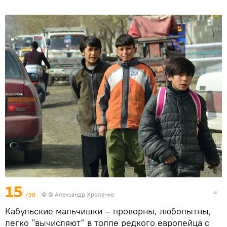
15
/28
© © Александр Хроленко
Кабульские мальчишки – проворны, любопытны,
легко "вычисляют" в толпе редкого европейца с