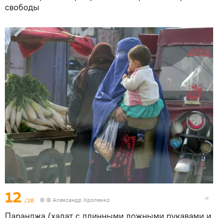
свободы
12
/28
© © Александр Хроленко
Паранджа (халат с длинными ложными рукавами и