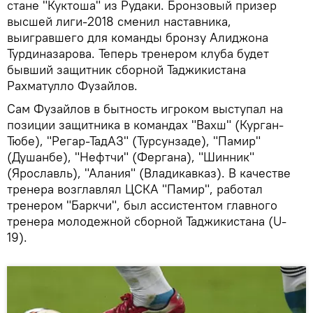
стане "Куктоша" из Рудаки. Бронзовый призер
высшей лиги-2018 сменил наставника,
выигравшего для команды бронзу Алиджона
Турдиназарова. Теперь тренером клуба будет
бывший защитник сборной Таджикистана
Рахматулло Фузайлов.
Сам Фузайлов в бытность игроком выступал на
позиции защитника в командах "Вахш" (Курган-
Тюбе), "Регар-ТадАЗ" (Турсунзаде), "Памир"
(Душанбе), "Нефтчи" (Фергана), "Шинник"
(Ярославль), "Алания" (Владикавказ). В качестве
тренера возглавлял ЦСКА "Памир", работал
тренером "Баркчи", был ассистентом главного
тренера молодежной сборной Таджикистана (U-
19).