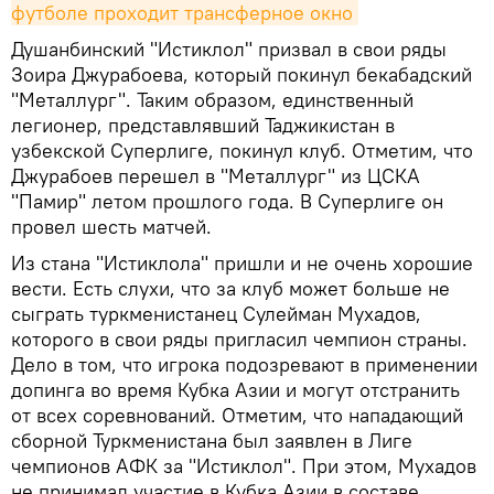
футболе проходит трансферное окно
Душанбинский "Истиклол" призвал в свои ряды
Зоира Джурабоева, который покинул бекабадский
"Металлург". Таким образом, единственный
легионер, представлявший Таджикистан в
узбекской Суперлиге, покинул клуб. Отметим, что
Джурабоев перешел в "Металлург" из ЦСКА
"Памир" летом прошлого года. В Суперлиге он
провел шесть матчей.
Из стана "Истиклола" пришли и не очень хорошие
вести. Есть слухи, что за клуб может больше не
сыграть туркменистанец Сулейман Мухадов,
которого в свои ряды пригласил чемпион страны.
Дело в том, что игрока подозревают в применении
допинга во время Кубка Азии и могут отстранить
от всех соревнований. Отметим, что нападающий
сборной Туркменистана был заявлен в Лиге
чемпионов АФК за "Истиклол". При этом, Мухадов
не принимал участие в Кубка Азии в составе