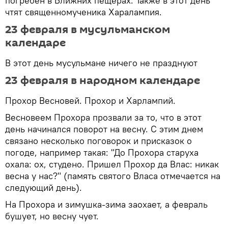
погребен в Ближних пещерах. Также в этот день
чтят священномученика Харалампия.
23 февраля в мусульманском
календаре
В этот день мусульмане ничего не празднуют
23 февраля в народном календаре
Прохор Весновей. Прохор и Харлампий.
Весновеем Прохора прозвали за то, что в этот
день начинался поворот на весну. С этим днем
связано несколько поговорок и присказок о
погоде, например такая: "До Прохора старуха
охала: ох, студено. Пришел Прохор да Влас: никак
весна у нас?" (память святого Власа отмечается на
следующий день).
На Прохора и зимушка-зима заохает, а февраль
бушует, но весну чует.