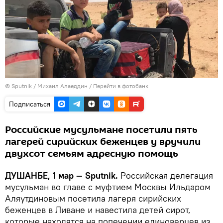
©
Sputnik
/ Михаил Алаеддин
/
Перейти в фотобанк
Подписаться
Российские мусульмане посетили пять
лагерей сирийских беженцев у вручили
двухсот семьям адресную помощь
ДУШАНБЕ, 1 мар — Sputnik.
Российская делегация
мусульман во главе с муфтием Москвы Ильдаром
Аляутдиновым посетила лагеря сирийских
беженцев в Ливане и навестила детей сирот,
которые находятся на попечении единоверцев из