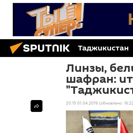
Таджикистан
Линзы, бе
шафран: ит
"Таджикис
20:15 01.04.2019
(обновлено:
16:2