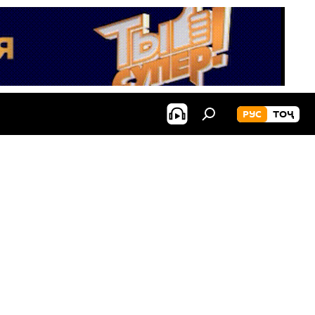
РУС
ТОҶ