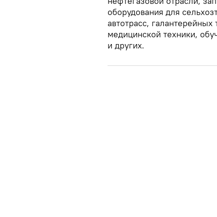
нефтегазовой отрасли, зап
оборудования для сельхоз
автотрасс, галантерейных 
медицинской техники, обу
и других.