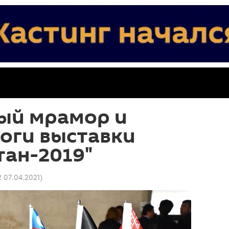
лый мрамор и
оги выставки
тан-2019"
2 07.04.2021
)