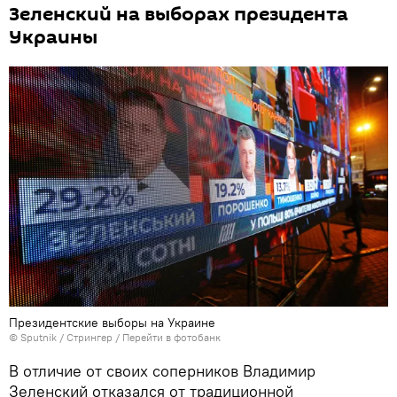
Зеленский на выборах президента
Украины
Президентские выборы на Украине
©
Sputnik
/ Стрингер
/
Перейти в фотобанк
В отличие от своих соперников Владимир
Зеленский отказался от традиционной