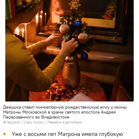
Девушка ставит миниатюрную рождественскую елку у иконы
Матроны Московской в храме святого апостола Андрея
Первозванного во Владивостоке
©
Sputnik
/ Vitaly Ankov
/
Перейти в фотобанк
Уже с восьми лет Матрона имела глубокую