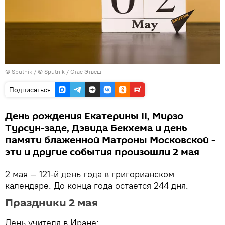
©
Sputnik
/ © Sputnik / Стас Этвеш
Подписаться
День рождения Екатерины II, Мирзо
Турсун-заде, Дэвида Бекхема и день
памяти блаженной Матроны Московской -
эти и другие события произошли 2 мая
2 мая — 121-й день года в григорианском
календаре. До конца года остается 244 дня.
Праздники 2 мая
День учителя в Иране;