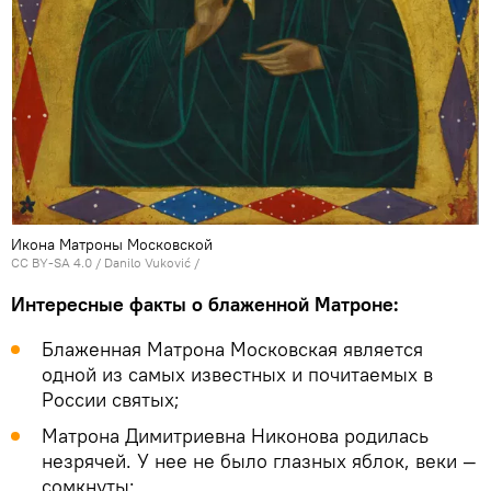
Икона Матроны Московской
CC BY-SA 4.0
/
Danilo Vuković
/
Интересные факты о блаженной Матроне:
Блаженная Матрона Московская является
одной из самых известных и почитаемых в
России святых;
Матрона Димитриевна Никонова родилась
незрячей. У нее не было глазных яблок, веки —
сомкнуты;