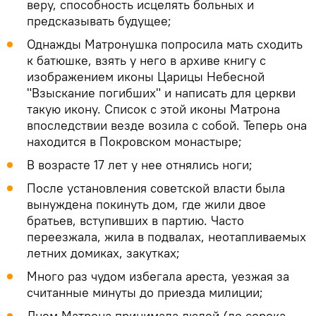
веру, способность исцелять больных и
предсказывать будущее;
Однажды Матронушка попросила мать сходить
к батюшке, взять у него в архиве книгу с
изображением иконы Царицы Небесной
"Взыскание погибших" и написать для церкви
такую икону. Список с этой иконы Матрона
впоследствии везде возила с собой. Теперь она
находится в Покровском монастыре;
В возрасте 17 лет у нее отнялись ноги;
После установления советской власти была
вынуждена покинуть дом, где жили двое
братьев, вступивших в партию. Часто
переезжала, жила в подвалах, неотапливаемых
летних домиках, закутках;
Много раз чудом избегала ареста, уезжая за
считанные минуты до приезда милиции;
Днем Матрона принимала людей (до сорока