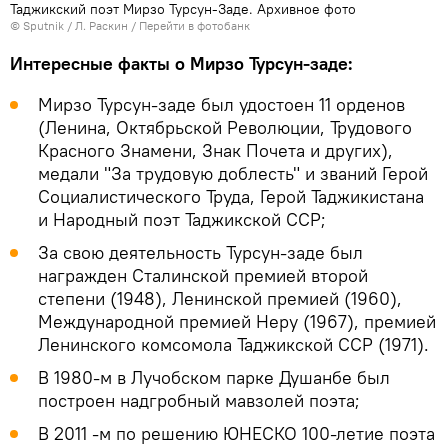
Таджикский поэт Мирзо Турсун-Заде. Архивное фото
©
Sputnik
/ Л. Раскин
/
Перейти в фотобанк
Интересные факты о Мирзо Турсун-заде:
Мирзо Турсун-заде был удостоен 11 орденов
(Ленина, Октябрьской Революции, Трудового
Красного Знамени, Знак Почета и других),
медали "За трудовую доблесть" и званий Герой
Социалистического Труда, Герой Таджикистана
и Народный поэт Таджикской ССР;
За свою деятельность Турсун-заде был
награжден Сталинской премией второй
степени (1948), Ленинской премией (1960),
Международной премией Неру (1967), премией
Ленинского комсомола Таджикской ССР (1971).
В 1980-м в Лучобском парке Душанбе был
построен надгробный мавзолей поэта;
В 2011 -м по решению ЮНЕСКО 100-летие поэта