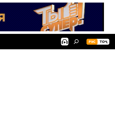
РУС
ТОҶ