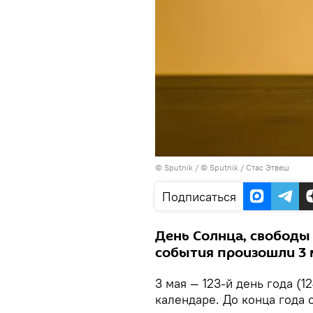
©
Sputnik
/ © Sputnik / Стас Этвеш
Подписаться
День Солнца, свободы 
события произошли 3 
3 мая — 123-й день года (
календаре. До конца года о