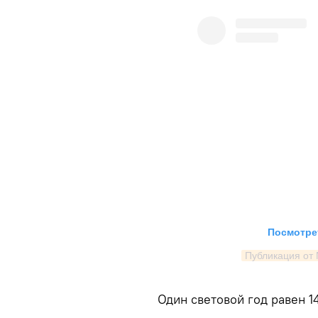
Посмотрет
Публикация от
Один световой год равен 1