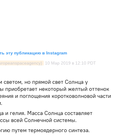
ь эту публикацию в Instagram
uropeanspaceagency)
10 Мар 2019 в 12:10 PDT
 светом, но прямой свет Солнца у
ы приобретает некоторый желтый оттенок
сеяния и поглощения коротковолновой части
.
а и гелия. Масса Солнца составляет
ссы всей Солнечной системы.
гию путем термоядерного синтеза.