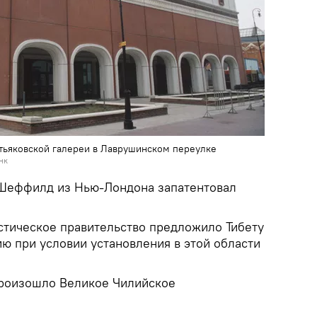
етьяковской галереи в Лаврушинском переулке
нк
 Шеффилд из Нью-Лондона запатентовал
стическое правительство предложило Тибету
ю при условии установления в этой области
произошло Великое Чилийское