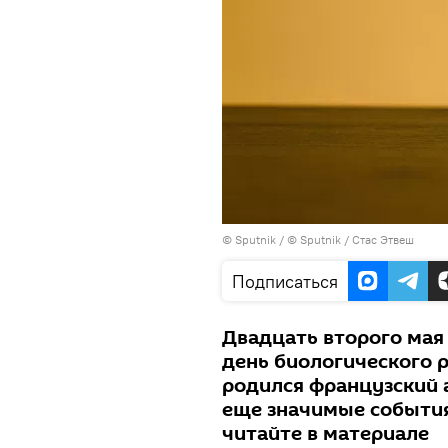
©
Sputnik
/ © Sputnik / Стас Этвеш
Подписаться
Двадцать второго мая
день биологического р
родился французский 
еще значимые события
читайте в материале