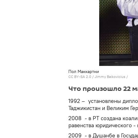
Пол Маккартни
CC BY-SA 2.0
/
Jimmy Baikovicius
/
Что произошло 22 м
1992 – установлены дипл
Таджикистан и Великим Ге
2008 - в РТ создана коал
равенства юридического - 
2009 - в Душанбе в Госуд