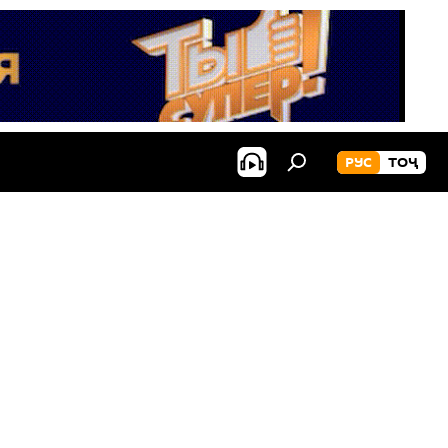
РУС
ТОҶ