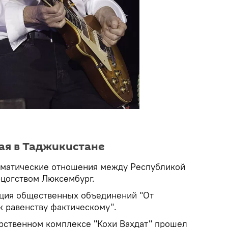
ая в Таджикистане
оматические отношения между Республикой
рцогством Люксембург.
иция общественных объединений "От
к равенству фактическому".
арственном комплексе "Кохи Вахдат" прошел