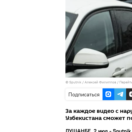
©
Sputnik
/ Алексей Филиппов
/
Перейт
Подписаться
За каждое видео с на
Узбекистана сможет по
ДУШАНБЕ, 2 июл - Sputnik