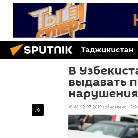
Таджикистан
В Узбекист
выдавать п
нарушени
18:43 02.07.2019
(обновлено:
16:2