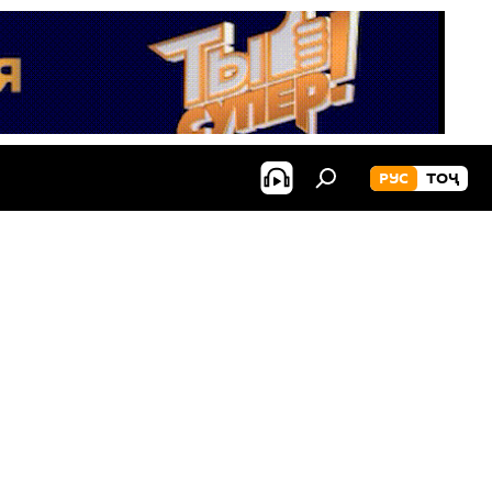
РУС
ТОҶ