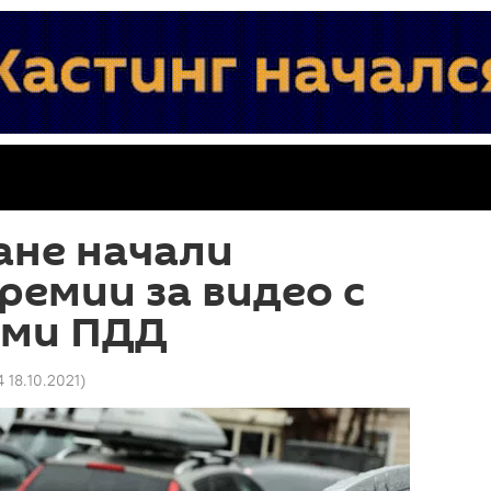
ане начали
ремии за видео с
ями ПДД
4 18.10.2021
)