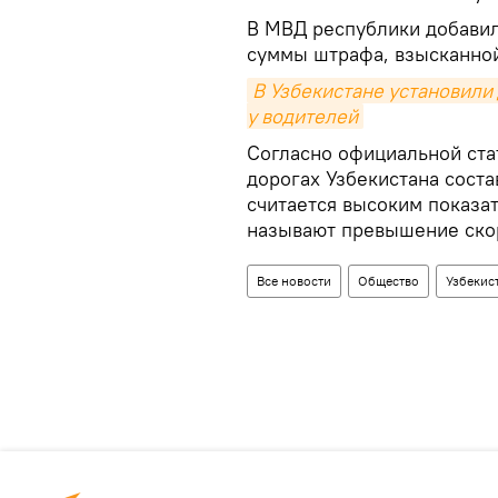
В МВД республики добавил
суммы штрафа, взысканно
В Узбекистане установили
у водителей
Согласно официальной ста
дорогах Узбекистана состав
считается высоким показа
называют превышение скор
Все новости
Общество
Узбекис