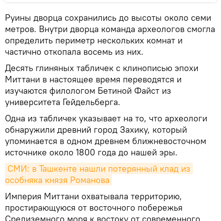
Руины дворца сохранились до высоты около семи
метров. Внутри дворца команда археологов смогла
определить периметр нескольких комнат и
частично откопала восемь из них.
Десять глиняных табличек с клинописью эпохи
Миттани в настоящее время переводятся и
изучаются филологом Бетиной Файст из
университета Гейдельберга.
Одна из табличек указывает на то, что археологи
обнаружили древний город Захику, который
упоминается в одном древнем ближневосточном
источнике около 1800 года до нашей эры.
СМИ: в Ташкенте нашли потерянный клад из 
особняка князя Романова
Империя Миттани охватывала территорию,
простирающуюся от восточного побережья
Средиземного моря к востоку от современного