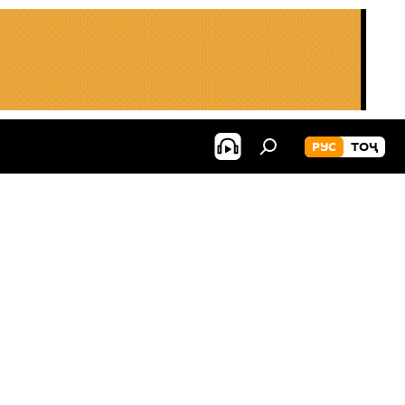
РУС
ТОҶ