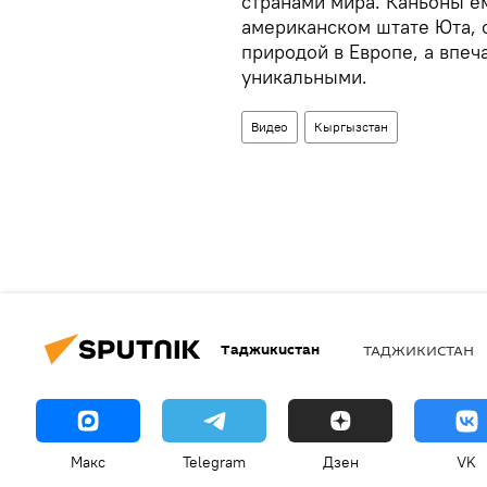
странами мира. Каньоны ем
американском штате Юта, о
природой в Европе, а впе
уникальными.
Видео
Кыргызстан
Таджикистан
ТАДЖИКИСТАН
Макс
Telegram
Дзен
VK