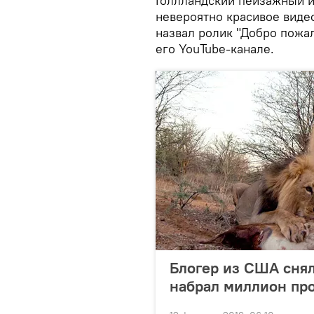
Голлландский пейзажный и
невероятно красивое виде
назвал ролик "Добро пожал
его YouTube-канале.
Блогер из США снял
набрал миллион пр