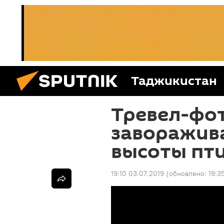
Таджикистан
Тревел-фо
заворажив
высоты пти
19:10 03.07.2019
(обновлено:
19:3