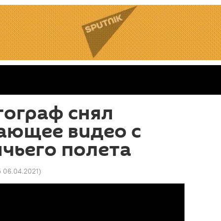
тограф снял
ающее видео с
чьего полета
5 06.04.2021
)