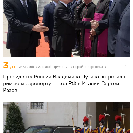
3
/11
©
Sputnik
/ Алексей Дружинин
/
Перейти в фотобанк
Президента России Владимира Путина встретил в
римском аэропорту посол РФ в Италии Сергей
Разов