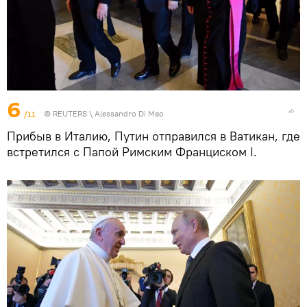
6
/11
©
REUTERS
\ Alessandro Di Meo
Прибыв в Италию, Путин отправился в Ватикан, где
встретился с Папой Римским Франциском I.