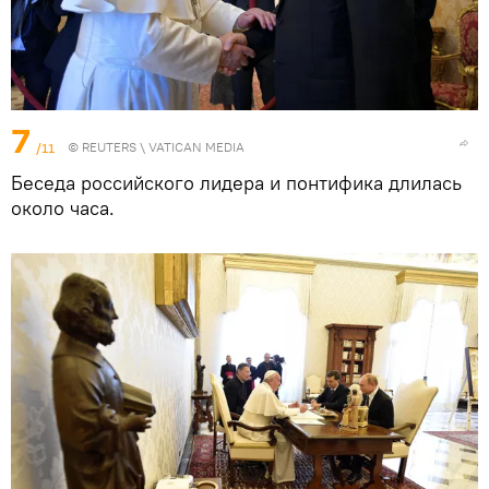
7
/11
©
REUTERS
\ VATICAN MEDIA
Беседа российского лидера и понтифика длилась
около часа.