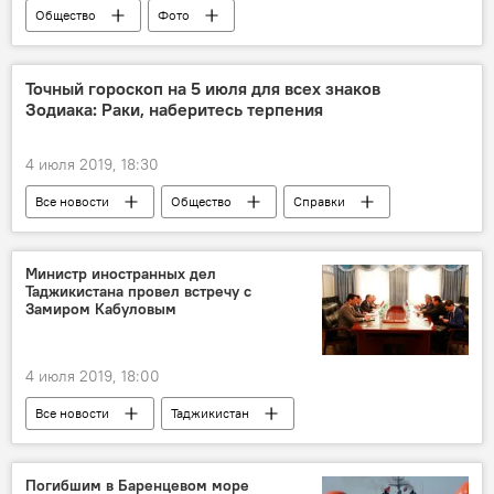
Общество
Фото
Точный гороскоп на 5 июля для всех знаков
Зодиака: Раки, наберитесь терпения
4 июля 2019, 18:30
Все новости
Общество
Справки
знаки Зодиака
Гороскопы и астрологические прогнозы для всех знаков зодиака на 2026 год
Министр иностранных дел
Таджикистана провел встречу с
Замиром Кабуловым
4 июля 2019, 18:00
Все новости
Таджикистан
Афганистан
Сироджиддин Мухриддин
Замир Кабулов
Погибшим в Баренцевом море