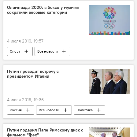
Олимпиада-2020: в боксе у мужчин
сократили весовые категории
4 июля 2019, 19:57
Спорт
Все новости
Таджикистан: свежие новости спорта
Таджикистан
Олимпиада - 2024
Путин проводит встречу с
президентом Италии
4 июля 2019, 19:36
Россия
Все новости
Политика
Владимир Путин
Италия
переговоры
Путин подарил Папе Римскому диск с
фильмом "Грех"