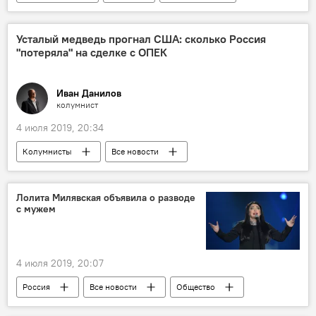
Вторая мировая война
Усталый медведь прогнал США: сколько Россия
"потеряла" на сделке с ОПЕК
Иван Данилов
колумнист
4 июля 2019, 20:34
Колумнисты
Все новости
Экономика
Россия
Аналитика
США
ОПЕК
сделка
Лолита Милявская объявила о разводе
с мужем
4 июля 2019, 20:07
Россия
Все новости
Общество
развод