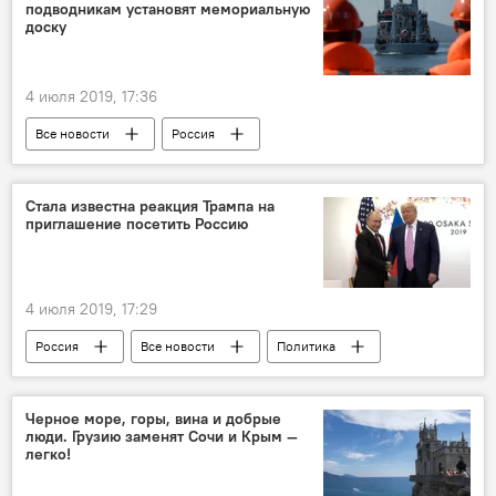
подводникам установят мемориальную
доску
4 июля 2019, 17:36
Все новости
Россия
Происшествия, ЧП, криминал
погиб
погибшие
Стала известна реакция Трампа на
приглашение посетить Россию
4 июля 2019, 17:29
Россия
Все новости
Политика
Дональд Трамп
Владимир Путин
США
Черное море, горы, вина и добрые
люди. Грузию заменят Сочи и Крым —
легко!