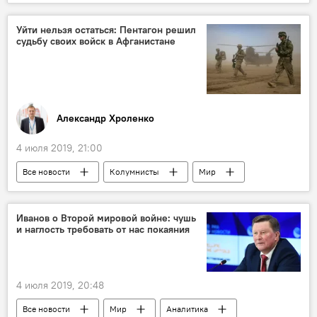
археология
Памир
Уйти нельзя остаться: Пентагон решил
судьбу своих войск в Афганистане
Александр Хроленко
4 июля 2019, 21:00
Все новости
Колумнисты
Мир
Аналитика
Политика
Афганистан
Пентагон
США
Иванов о Второй мировой войне: чушь
и наглость требовать от нас покаяния
4 июля 2019, 20:48
Все новости
Мир
Аналитика