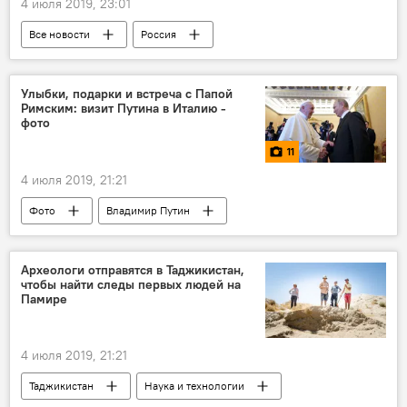
4 июля 2019, 23:01
Все новости
Россия
Маргарита Симоньян
Улыбки, подарки и встреча с Папой
Римским: визит Путина в Италию -
фото
11
4 июля 2019, 21:21
Фото
Владимир Путин
Папа Римский Франциск
Италия
визит
Археологи отправятся в Таджикистан,
чтобы найти следы первых людей на
Памире
4 июля 2019, 21:21
Таджикистан
Наука и технологии