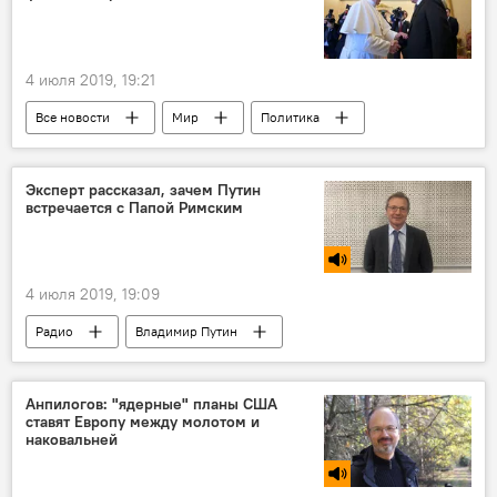
4 июля 2019, 19:21
Все новости
Мир
Политика
Владимир Путин
Папа Римский Франциск
подарок
Эксперт рассказал, зачем Путин
встречается с Папой Римским
4 июля 2019, 19:09
Радио
Владимир Путин
Папа Римский Франциск
переговоры
Анпилогов: "ядерные" планы США
ставят Европу между молотом и
наковальней