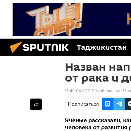
Таджикистан
Назван на
от рака и 
13:40 04.07.2019
(обновлено:
17:4
Подписаться
Ученые рассказали, к
человека от развития 