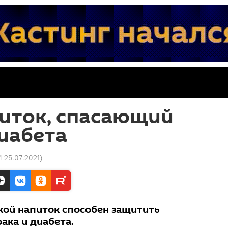
питок, спасающий
диабета
4 25.07.2021
)
акой напиток способен защитить
рака и диабета.