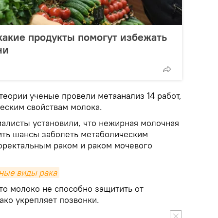
 какие продукты помогут избежать
ни
теории ученые провели метаанализ 14 работ,
еским свойствам молока.
иалисты установили, что нежирная молочная
ить шансы заболеть метаболическим
оректальным раком и раком мочевого
ные виды рака
то молоко не способно защитить от
ако укрепляет позвонки.