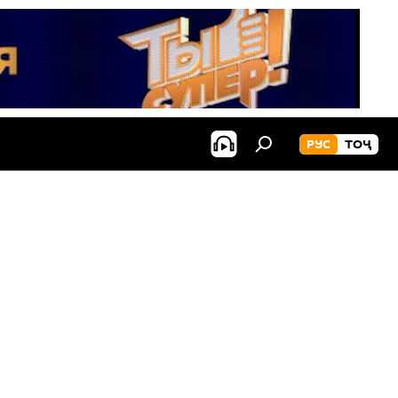
РУС
ТОҶ