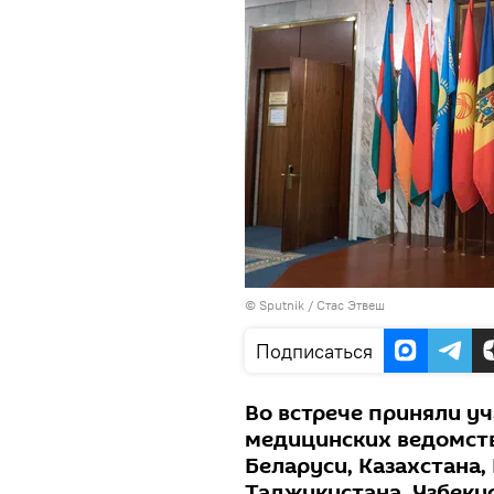
©
Sputnik
/ Стас Этвеш
Подписаться
Во встрече приняли у
медицинских ведомств
Беларуси, Казахстана,
Таджикистана, Узбеки