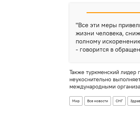
"Все эти меры приве
жизни человека, сни
полному искоренению
- говорится в обращен
Также туркменский лидер п
неукоснительно выполняет
международными организа
Мир
Все новости
СНГ
Здра