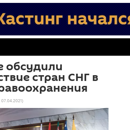
е обсудили
твие стран СНГ в
дравоохранения
7 07.04.2021
)