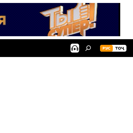
РУС
ТОҶ