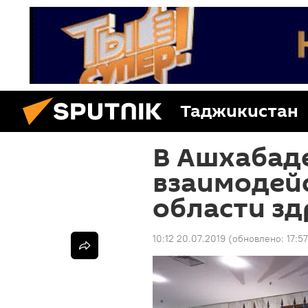
Таджикистан
В Ашхабад
взаимодейс
области з
10:12 20.07.2019
(обновлено:
17:5