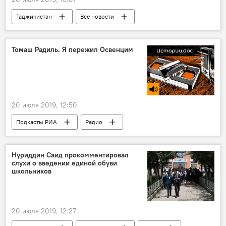
Таджикистан
Все новости
Прогноз погоды в Таджикистане
КЧС Таджикистана
селевой поток
Томаш Радиль. Я пережил Освенцим
20 июля 2019, 12:50
Подкасты РИА
Радио
Нуриддин Саид прокомментировал
слухи о введении единой обуви
школьников
20 июля 2019, 12:27