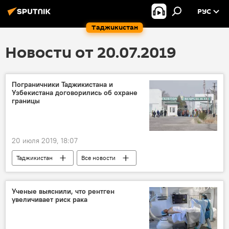
РУС
Таджикистан
Новости от 20.07.2019
Пограничники Таджикистана и
Узбекистана договорились об охране
границы
20 июля 2019, 18:07
Таджикистан
Все новости
Узбекистан
граница
Узбекистан и Таджикистан: новости
Ученые выяснили, что рентген
увеличивает риск рака