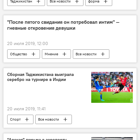
Таджикистан
Все новости
форма
школа
"После пятого свидания он потребовал интим" —
гневные откровения девушки
20 июля 2019, 12:00
Общество
Мнение
Все новости
свидание
Сборная Таджикистана выиграла
серебро на турнире в Индии
20 июля 2019, 11:41
Спорт
Все новости
Таджикистан: свежие новости спорта
футбол
Таджикистан
"Адская" тюрьма в аэропорту