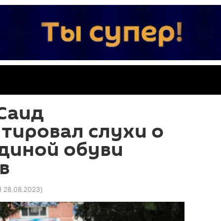
Саид
тировал слухи о
единой обуви
в
3 28.08.2023
)