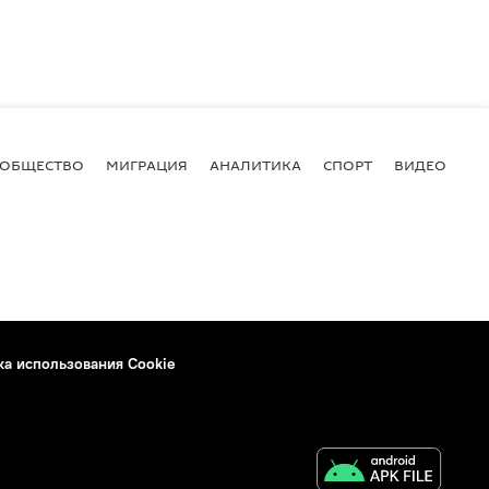
ОБЩЕСТВО
МИГРАЦИЯ
АНАЛИТИКА
СПОРТ
ВИДЕО
И
ка использования Cookie