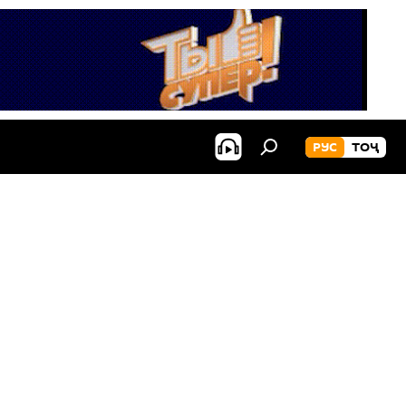
РУС
ТОҶ