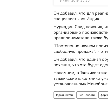
19 июля 2019, 20:20
Он добавил, что для реал
специалисты из Индия.
Нуриддин Саид пояснил, чт
организовано производств
предприниматели также бу
"Постепенно начнем произв
свободную продажа", - отм
Он добавил, что единая об
пояснил, что это будет сд
Напомним, в Таджикистане
таджикские школьники уже
установленному Минобрнау
Таджикистан
Все новости
форм