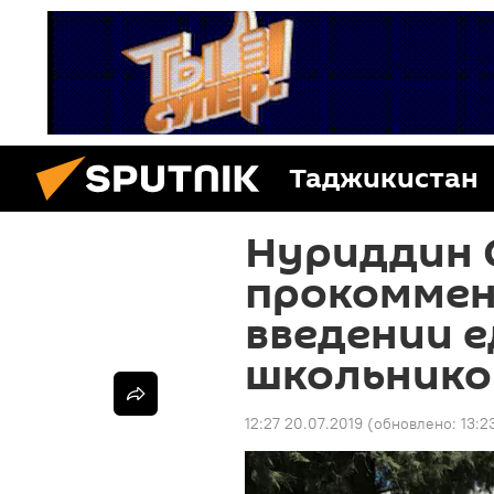
Таджикистан
Нуриддин 
прокоммен
введении 
школьнико
12:27 20.07.2019
(обновлено:
13:2