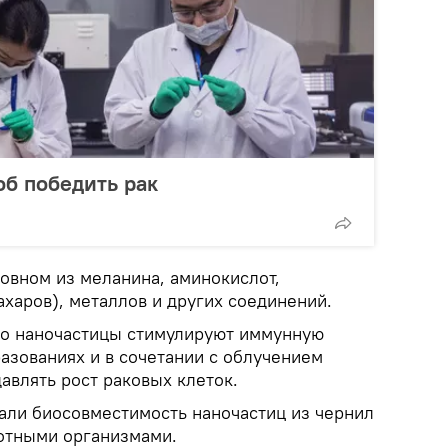
б победить рак
овном из меланина, аминокислот,
ахаров), металлов и других соединений.
то наночастицы стимулируют иммунную
азованиях и в сочетании с облучением
авлять рост раковых клеток.
али биосовместимость наночастиц из чернил
отными организмами.