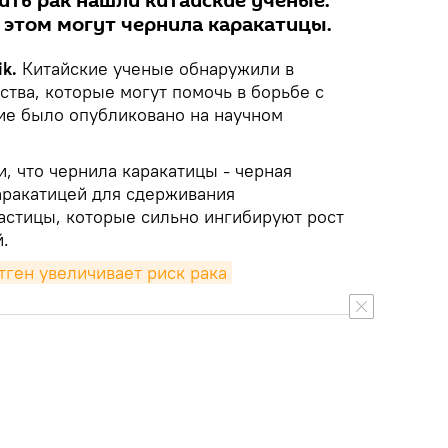
ить рак нашли китайские ученые:
 этом могут чернила каракатицы.
k.
Китайские ученые обнаружили в
тва, которые могут помочь в борьбе с
ие было опубликовано на научном
, что чернила каракатицы - черная
аракатицей для сдерживания
астицы, которые сильно ингибируют рост
й.
тген увеличивает риск рака