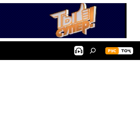
РУС
ТОҶ