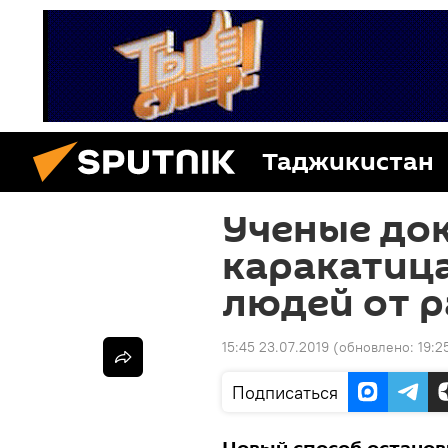
Таджикистан
Ученые док
каракатица
людей от р
15:45 23.07.2019
(обновлено:
19:2
Подписаться