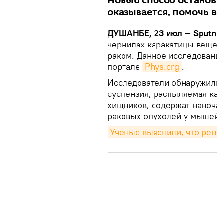
Новый способ останов
оказывается, помочь в
ДУШАНБЕ, 23 июл — Sputni
чернилах каракатицы вещес
раком. Данное исследован
портале
Phys.org
.
Исследователи обнаружили
суспензия, распыляемая к
хищников, содержат наноч
раковых опухолей у мыше
Ученые выяснили, что рен