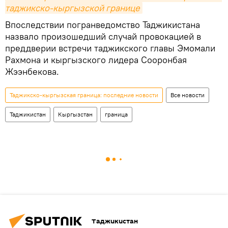
таджикско-кыргызской границе
Впоследствии погранведомство Таджикистана
назвало произошедший случай провокацией в
преддверии встречи таджикского главы Эмомали
Рахмона и кыргызского лидера Сооронбая
Жээнбекова.
Таджикско-кыргызская граница: последние новости
Все новости
Таджикистан
Кыргызстан
граница
Таджикистан