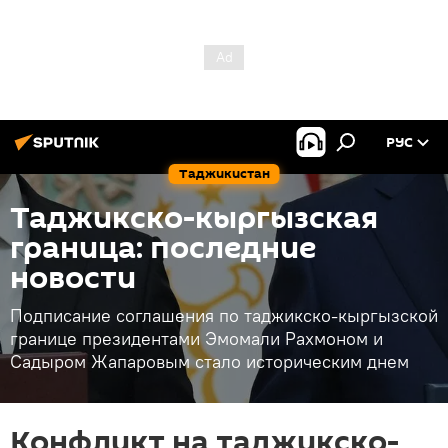
РУС
Таджикистан
Таджикско-кыргызская
граница: последние
новости
Подписание соглашения по таджикско-кыргызской
границе президентами Эмомали Рахмоном и
Садыром Жапаровым стало историческим днем
Конфликт на таджикско-