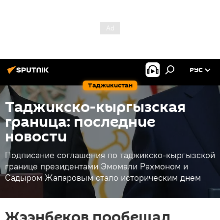
РУС
Таджикистан
Таджикско-кыргызская
граница: последние
новости
Подписание соглашения по таджикско-кыргызской
границе президентами Эмомали Рахмоном и
Садыром Жапаровым стало историческим днем
Жээнбеков пообещал