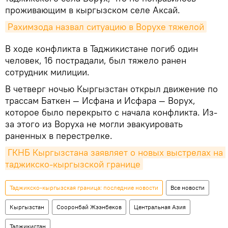
проживающим в кыргызском селе Аксай.
Рахимзода назвал ситуацию в Ворухе тяжелой
В ходе конфликта в Таджикистане погиб один
человек, 16 пострадали, был тяжело ранен
сотрудник милиции.
В четверг ночью Кыргызстан открыл движение по
трассам Баткен — Исфана и Исфара — Ворух,
которое было перекрыто с начала конфликта. Из-
за этого из Воруха не могли эвакуировать
раненных в перестрелке.
ГКНБ Кыргызстана заявляет о новых выстрелах на 
таджикско-кыргызской границе
Таджикско-кыргызская граница: последние новости
Все новости
Кыргызстан
Сооронбай Жээнбеков
Центральная Азия
Таджикистан