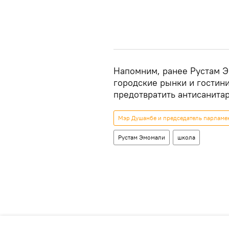
Напомним, ранее Рустам 
городские рынки и гостини
предотвратить антисанита
Мэр Душанбе и председатель парламе
Рустам Эмомали
школа