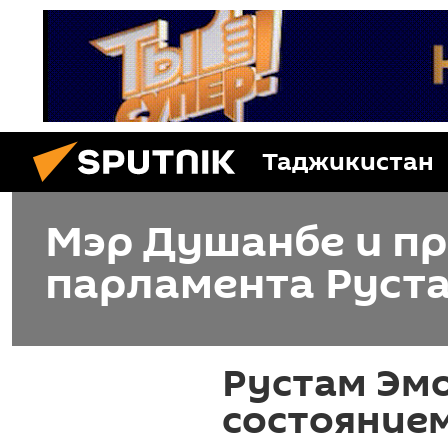
Таджикистан
Мэр Душанбе и п
парламента Руст
Рустам Эм
состояние