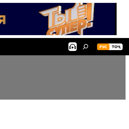
РУС
ТОҶ