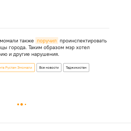
Эмомали также
поручил
проинспектировать
цы города. Таким образом мэр хотел
рию и другие нарушения.
нта Рустам Эмомали
Все новости
Таджикистан