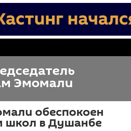
редседатель
ам Эмомали
омали обеспокоен
м школ в Душанбе