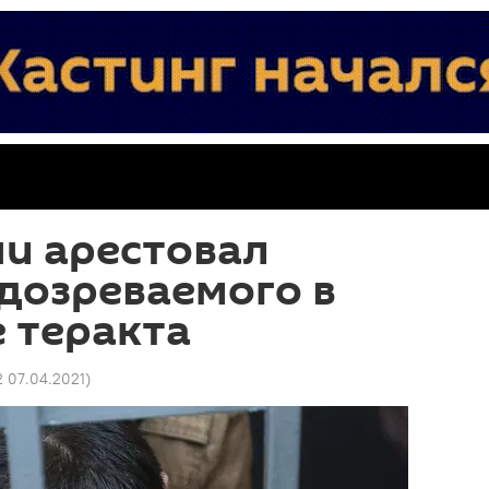
ни арестовал
дозреваемого в
 теракта
2 07.04.2021
)