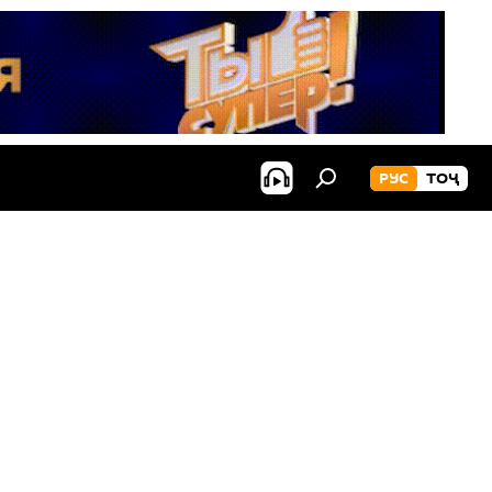
РУС
ТОҶ