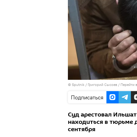
©
Sputnik
/ Григорий Сысоев
/
Перейти 
Подписаться
Суд арестовал Ильшат
находиться в тюрьме д
сентября