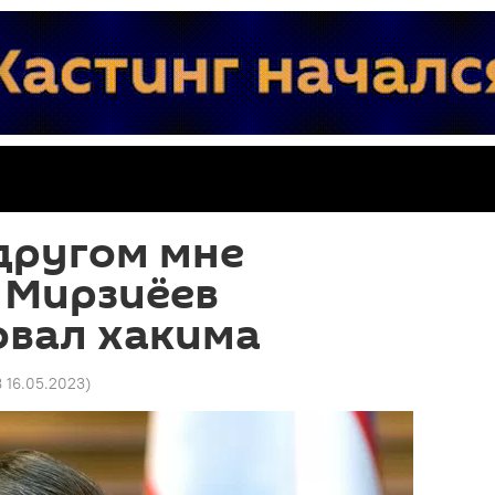
другом мне
: Мирзиёев
овал хакима
8 16.05.2023
)