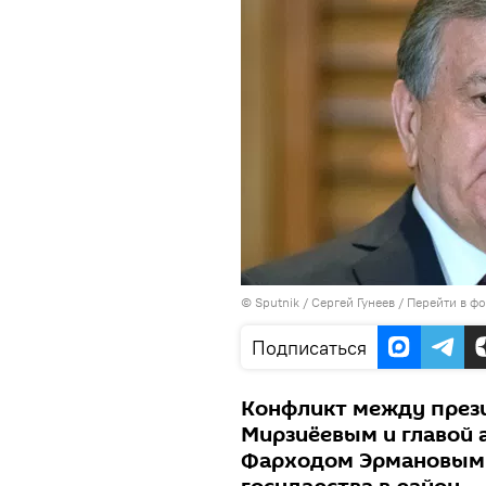
©
Sputnik
/ Сергей Гунеев
/
Перейти в ф
Подписаться
Конфликт между през
Мирзиёевым и главой 
Фарходом Эрмановым 