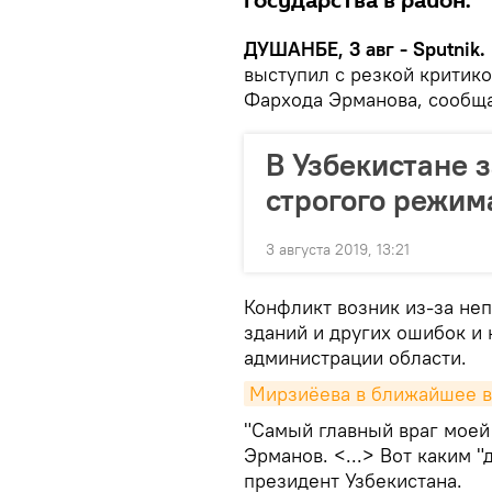
государства в район.
ДУШАНБЕ, 3 авг - Sputnik.
выступил с резкой критик
Фархода Эрманова, сообщ
В Узбекистане 
строгого режи
3 августа 2019, 13:21
Конфликт возник из-за н
зданий и других ошибок и
администрации области.
Мирзиёева в ближайшее в
"Самый главный враг моей
Эрманов. <...> Вот каким "
президент Узбекистана.