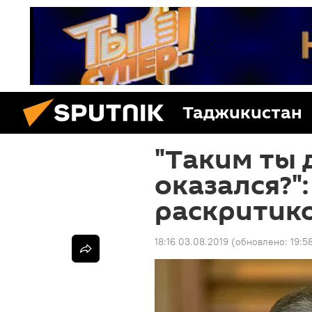
Таджикистан
"Таким ты 
оказался?"
раскритик
18:16 03.08.2019
(обновлено:
19:5