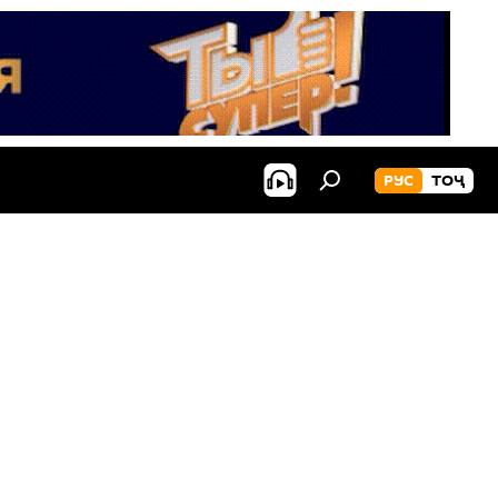
РУС
ТОҶ