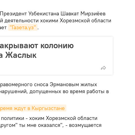
Президент Узбекистана Шавкат Мирзиёев
ой деятельности хокими Хорезмской области
ает
"Газета.уз"
.
закрывают колонию
ма Жаслык
еправомерного сноса Эрмановым жилых
 нарушений, допущенных во время работы в
ремя ждут в Кыргызстане
 политики - хоким Хорезмской области
другом" ты мне оказался", - возмущается