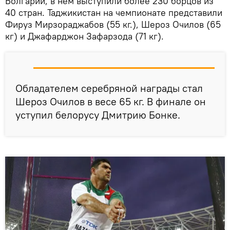
Болгарии, в нем выступили более 230 борцов из
40 стран. Таджикистан на чемпионате представили
Фируз Мирзораджабов (55 кг.), Шероз Очилов (65
кг) и Джафарджон Зафарзода (71 кг).
Обладателем серебряной награды стал
Шероз Очилов в весе 65 кг. В финале он
уступил белорусу Дмитрию Бонке.