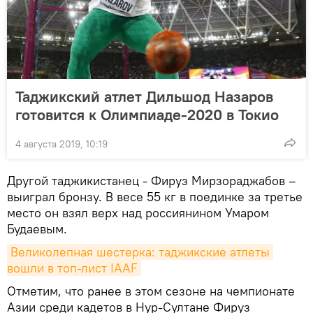
Таджикский атлет Дильшод Назаров
готовится к Олимпиаде-2020 в Токио
4 августа 2019, 10:19
Другой таджикистанец - Фируз Мирзораджабов –
выиграл бронзу. В весе 55 кг в поединке за третье
место он взял верх над россиянином Умаром
Будаевым.
Великолепная шестерка: таджикские атлеты 
вошли в топ-лист IAAF
Отметим, что ранее в этом сезоне на чемпионате
Азии среди кадетов в Нур-Султане Фируз