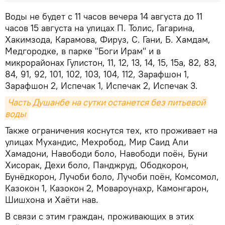
Воды не будет с 11 часов вечера 14 августа до 11
часов 15 августа на улицах П. Толис, Гагарина,
Хакимзода, Карамова, Фируз, С. Гани, Б. Хамдам,
Медгородке, в парке "Боги Ирам" и в
микрорайонах Гулистон, 11, 12, 13, 14, 15, 15а, 82, 83,
84, 91, 92, 101, 102, 103, 104, 112, Зарафшон 1,
Зарафшон 2, Испечак 1, Испечак 2, Испечак 3.
Часть Душанбе на сутки останется без питьевой 
воды
Также ограничения коснутся тех, кто проживает на
улицах Мухандис, Мехробод, Мир Саид Али
Хамадони, Навободи боло, Навободи поён, Буни
Хисорак, Дехи боло, Панджруд, Ободкорон,
Бунёдкорон, Лучоби боло, Лучоби поён, Комсомол,
Казокон 1, Казокон 2, Мовароунахр, Камонгарон,
Шишхона и Хаёти нав.
В связи с этим граждан, проживающих в этих