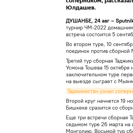
соперником, рассказа
Юлдашев.
ДУШАНБЕ, 24 авг – Sputnik
турнир ЧМ-2022 домашним 
встреча состоится 5 сентя
Во втором туре, 10 сентяб
поединок против сборной 
Третий тур сборная Таджик
Усмона Тошева 15 октября 
заключительном туре перво
на выезде сыграет с Мьян
Таджикистан узнал сопер
Второй круг начнется 19 но
Бишкеке сразится со сбор
Еще три встречи сборная Т
седьмом туре 26 марта на
Монголию. Восьмой тур сб