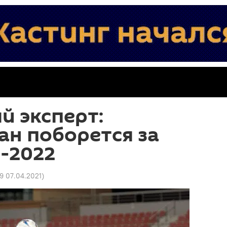
й эксперт:
н поборется за
-2022
49 07.04.2021
)