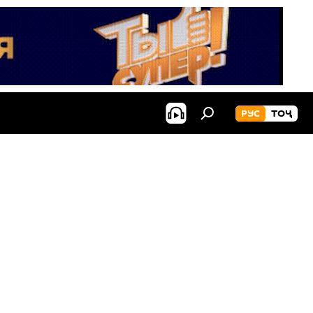
РУС
ТОҶ