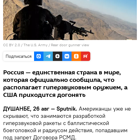
CC BY 2.0
/
The U.S. Army
/
Rear door gunner view
Подписаться
Россия — единственная страна в мире,
которая официально сообщила, что
располагает гиперзвуковым оружием, а
США приходится догонять
ДУШАНБЕ, 26 авг — Sputnik.
Американцы уже не
скрывают, что занимаются разработкой
гиперзвуковой ракеты с баллистической
боеголовкой и радиусом действия, попадавшим
под запрет Договора РСМД.