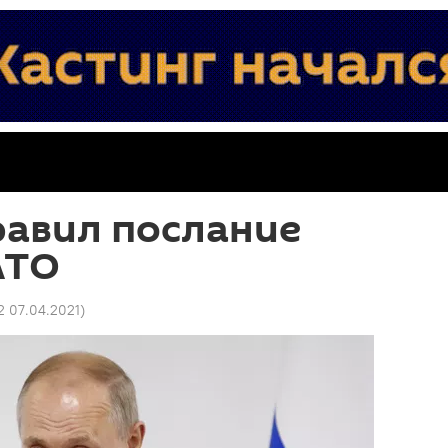
равил послание
АТО
2 07.04.2021
)