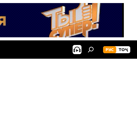
РУС
ТОҶ