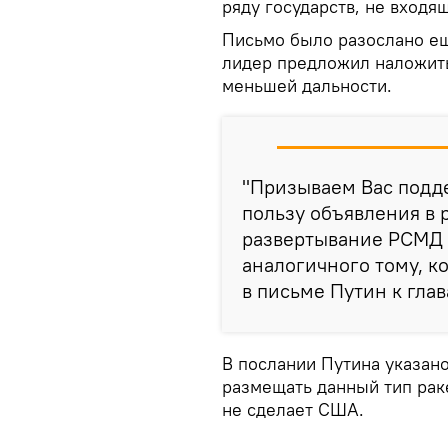
ряду государств, не вход
Письмо было разослано ещ
лидер предложил наложить
меньшей дальности.
"Призываем Вас подде
пользу объявления в 
развертывание РСМД 
аналогичного тому, ко
в письме Путин к глав
В послании Путина указан
размещать данный тип раке
не сделает США.