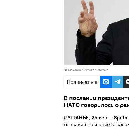
© Alexander Zemlianichenko
Подписаться
В послании президент
НАТО говорилось о ра
ДУШАНБЕ, 25 сен — Sputni
направил послание страна