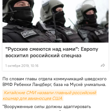
"Русские смеются над нами": Европу
восхитил российский спецназ
1 октября 2019, 10:16
По словам главы отдела коммуникаций шведского
ВМФ Ребекки Ландберг, база на Мускё уникальна.
Китайские СМИ назвали главный российский 
кошмар для авианосцев США
"Вооруженные силы должны адаптировать