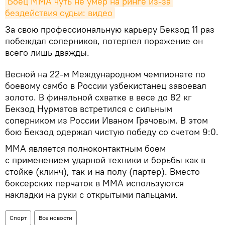
Боец MMA чуть не умер на ринге из-за 
бездействия судьи: видео
За свою профессиональную карьеру Бекзод 11 раз
побеждал соперников, потерпел поражение он
всего лишь дважды.
Весной на 22-м Международном чемпионате по
боевому самбо в России узбекистанец завоевал
золото. В финальной схватке в весе до 82 кг
Бекзод Нурматов встретился с сильным
соперником из России Иваном Грачовым. В этом
бою Бекзод одержал чистую победу со счетом 9:0.
ММА является полноконтактным боем
с применением ударной техники и борьбы как в
стойке (клинч), так и на полу (партер). Вместо
боксерских перчаток в ММА используются
накладки на руки с открытыми пальцами.
Спорт
Все новости