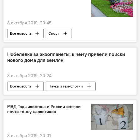
8 октября 2019, 20:45
Все новости
Спорт
ЧМ-2022 по футболу
футбол
Таджикистан: свежие новости спорта
Нобелевка за экзопланеты: к чему привели поиски
нового дома для землян
Таджикистан
8 октября 2019, 20:24
Все новости
Наука и технологии
Нобелевская премия
Земля
МВД Таджикистана и России изъяли
почти тонну наркотиков
8 октября 2019, 20:01