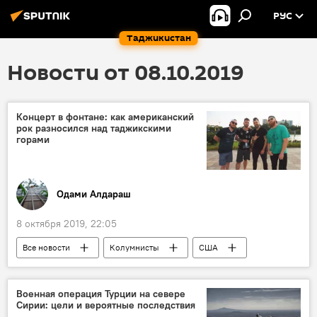
РУС
Таджикистан
Новости от 08.10.2019
Концерт в фонтане: как американский
рок разносился над таджикскими
горами
Одами Алдараш
8 октября 2019, 22:05
Все новости
Колумнисты
США
концерт
Таджикистан
Культура
Военная операция Турции на севере
Сирии: цели и вероятные последствия