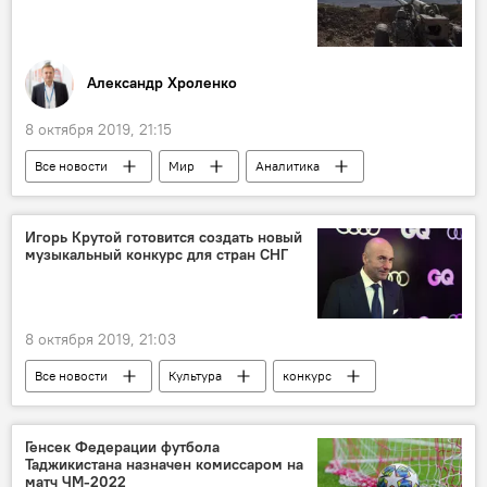
Александр Хроленко
8 октября 2019, 21:15
Все новости
Мир
Аналитика
Колумнисты
Игорь Крутой готовится создать новый
музыкальный конкурс для стран СНГ
8 октября 2019, 21:03
Все новости
Культура
конкурс
Центральная Азия
Россия
СНГ
Генсек Федерации футбола
Таджикистана назначен комиссаром на
матч ЧМ-2022