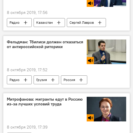
8 октября 2019, 17:56
Радио
Казахстан
Сергей Лавров
Касым-Жомарт Токаев
Россия
переговоры
Фельдман: Тбилиси должен отказаться
от антироссийской риторики
8 октября 2019, 17:52
Радио
Грузия
Россия
Митрофанова: мигранты едут в Россию
из-за лучших условий труда
8 октября 2019, 17:39