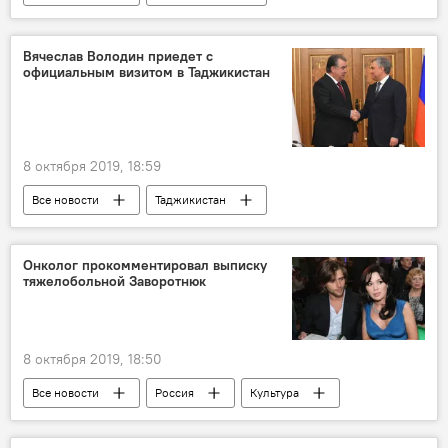
Общество
Образование
Крым
конкурс
школа
Вячеслав Володин приедет с
официальным визитом в Таджикистан
8 октября 2019, 18:59
Все новости
Таджикистан
Политика
Вячеслав Володин
Россия
переговоры
Онколог прокомментировал выписку
тяжелобольной Заворотнюк
8 октября 2019, 18:50
Все новости
Россия
Культура
Анастасия Заворотнюк