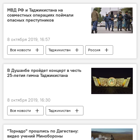
МВД РФ и Таджикистана на
совместных операциях поймали
опасных преступников
8 октября 2019, 16:57
Все новости
Таджикистан
Россия
Памир
Москва
Происшествия, ЧП, криминал
В Душанбе пройдет концерт в честь
25-летия гимна Таджикистана
МВД Таджикистана
преступность
8 октября 2019, 16:30
Все новости
Таджикистан
Культура
гимн
концерт
Новости Душанбе
"Торнадо" прошлись по Дагестану:
видео учений Минобороны