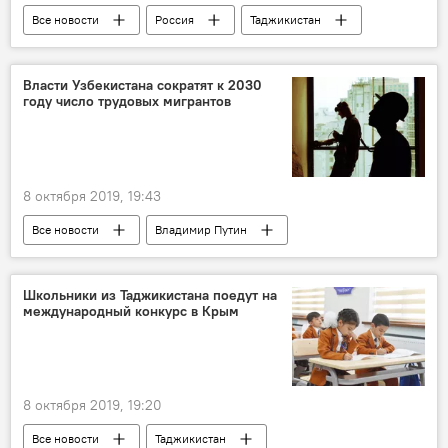
Все новости
Россия
Таджикистан
наркотики
Происшествия, ЧП, криминал
МВД Таджикистана
Власти Узбекистана сократят к 2030
году число трудовых мигрантов
8 октября 2019, 19:43
Все новости
Владимир Путин
Миграция
Узбекистан
Школьники из Таджикистана поедут на
международный конкурс в Крым
8 октября 2019, 19:20
Все новости
Таджикистан