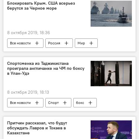
Блокировать Крым. США всерьез
берутся за Черное море
8 октября 2019, 18:36
Все новости
Россия
Мир
Политика
Аналитика
США
Черное море
Крым
Спортсменка из Таджикистана
проиграла англичанке на ЧМ по боксу
в Улан-Удэ
8 октября 2019, 18:13
Все новости
Спорт
бокс
Таджикистан: свежие новости спорта
Таджикистан
Притчин рассказал, что будут
обсуждать Лавров и Токаев в
Казахстане