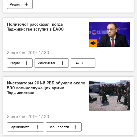
Радио
Новости мигрантов из Центральной Азии в России
Россия
Миграция
работа
Политолог рассказал, когда
Таджикистан вступит в ЕАЭС
8 октября 2019, 17:30
Радио
Узбекистан
ЕАЭС
Таджикистан и ЕАЭС: выгоды и перспективы
Таджикистан
Инструкторы 201-й РВБ обучили около
500 военнослужащих армии
Таджикистана
8 октября 2019, 17:20
Таджикистан
Все новости
201-я РВБ в Таджикистане