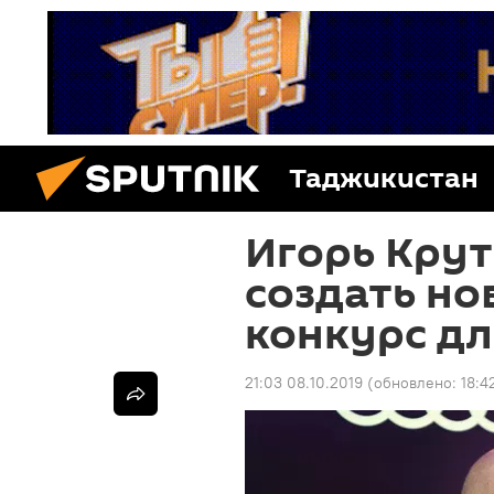
Таджикистан
Игорь Крут
создать н
конкурс дл
21:03 08.10.2019
(обновлено:
18:4