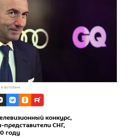
 в фотобанк
елевизионный конкурс,
-представители СНГ,
0 году