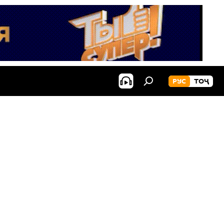
РУС
ТОҶ