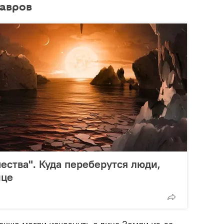
завров
ества". Куда переберутся люди,
нце