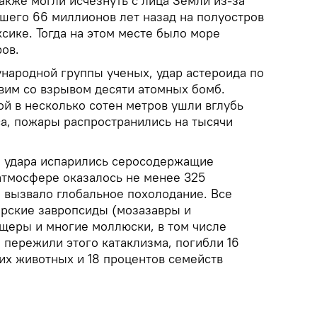
акже могли исчезнуть с лица Земли из-за
вшего 66 миллионов лет назад на полуостров
сике. Тогда на этом месте было море
ов.
народной группы ученых, удар астероида по
вим со взрывом десяти атомных бомб.
 в несколько сотен метров ушли вглубь
са, пожары распространились на тысячи
е удара испарились серосодержащие
 атмосфере оказалось не менее 325
о вызвало глобальное похолодание. Все
орские завропсиды (мозазавры и
щеры и многие моллюски, в том числе
 пережили этого катаклизма, погибли 16
их животных и 18 процентов семейств