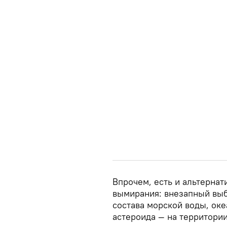
Впрочем, есть и альтерна
вымирания: внезапный выб
состава морской воды, оке
астероида — на территори