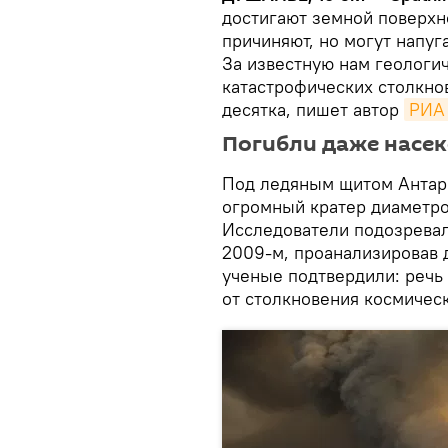
достигают земной поверхн
причиняют, но могут напуг
За известную нам геологи
катастрофических столкно
десятка, пишет автор
РИА
Погибли даже насе
Под ледяным щитом Антарк
огромный кратер диаметро
Исследователи подозревали
2009-м, проанализировав 
ученые подтвердили: речь
от столкновения космическ