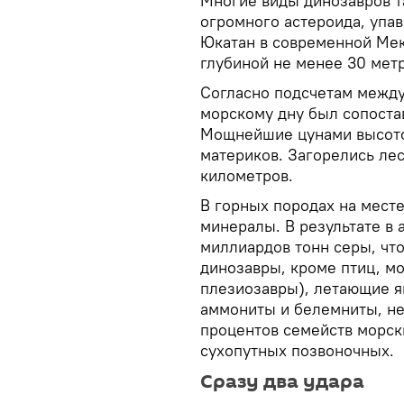
Многие виды динозавров т
огромного астероида, упа
Юкатан в современной Мек
глубиной не менее 30 метр
Согласно подсчетам между
морскому дну был сопоста
Мощнейшие цунами высотой
материков. Загорелись ле
километров.
В горных породах на мест
минералы. В результате в
миллиардов тонн серы, чт
динозавры, кроме птиц, м
плезиозавры), летающие я
аммониты и белемниты, не
процентов семейств морск
сухопутных позвоночных.
Сразу два удара