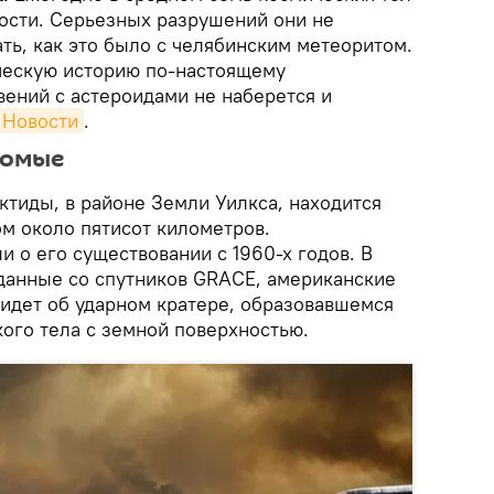
ости. Серьезных разрушений они не
ать, как это было с челябинским метеоритом.
ческую историю по-настоящему
вений с астероидами не наберется и
 Новости
.
комые
тиды, в районе Земли Уилкса, находится
м около пятисот километров.
 о его существовании с 1960-х годов. В
данные со спутников GRACE, американские
 идет об ударном кратере, образовавшемся
ого тела с земной поверхностью.