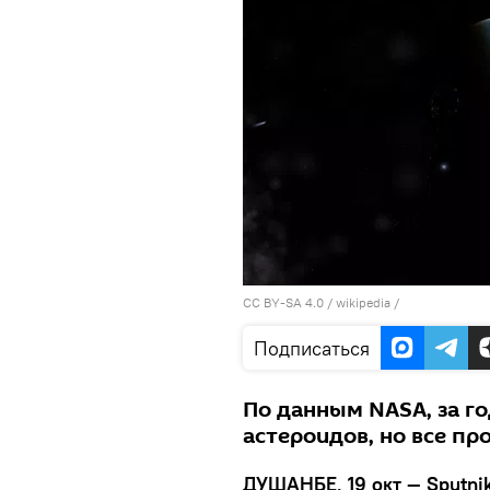
CC BY-SA 4.0
/
wikipedia
/
Подписаться
По данным NASA, за го
астероидов, но все пр
ДУШАНБЕ, 19 окт — Sputnik