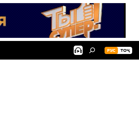
РУС
ТОҶ