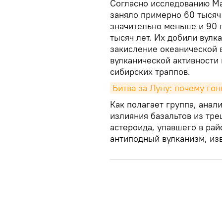
Согласно исследованию Ма
заняло примерно 60 тысяч 
значительно меньше и 90 
тысяч лет. Их добили вулк
закисление океанической 
вулканической активности
сибирских траппов.
Битва за Луну: почему го
Как полагает группа, ана
излияния базальтов из тр
астероида, упавшего в ра
антиподный вулканизм, из