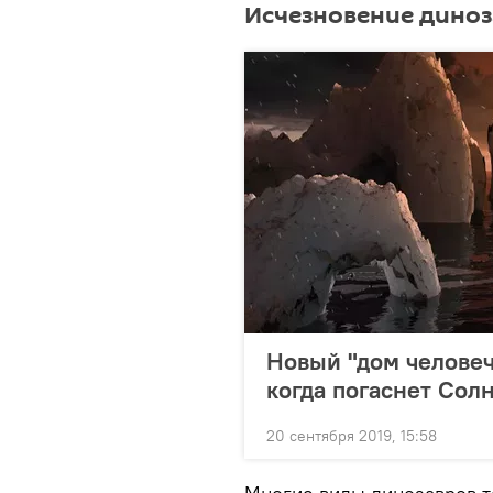
Исчезновение дино
Новый "дом человеч
когда погаснет Сол
20 сентября 2019, 15:58