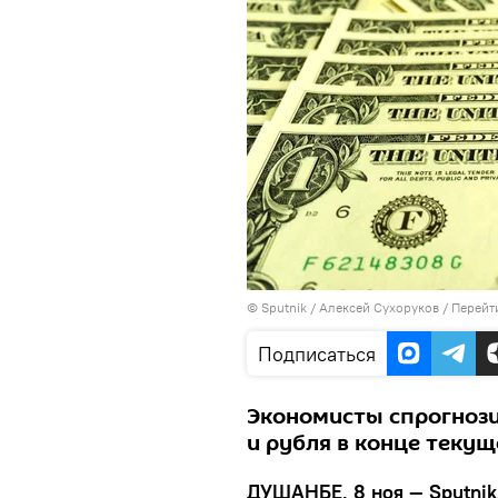
©
Sputnik
/ Алексей Сухоруков
/
Перейт
Подписаться
Экономисты спрогнози
и рубля в конце текущ
ДУШАНБЕ, 8 ноя — Sputnik