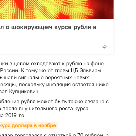
л о шокирующем курсе рубля в
нки в целом охладевают к рублю на фоне
России. К тому же от главы ЦБ Эльвиры
лышали сигналы о вероятных новых
есяцы, поскольку инфляция остается ниже
азал Купцикевич.
абление рубля может быть также связано с
 после внушительного роста курса
а 2019-го.
курс доллара в ноябре
оллар торговался с отметкой в 70 рублей, а