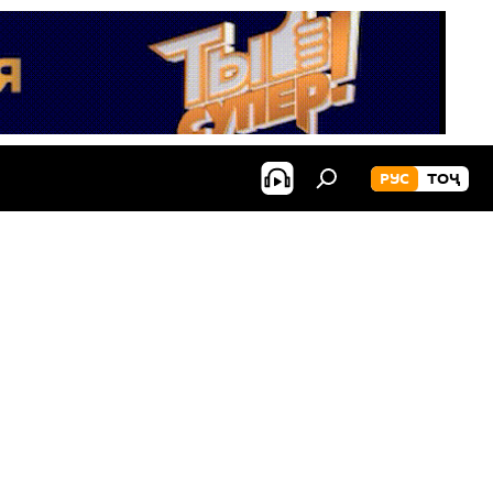
РУС
ТОҶ