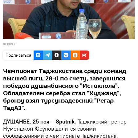
©
ФФТ
Подписаться
Чемпионат Таджикистана среди команд
высшей лиги, 28-й по счету, завершился
победой душанбинского "Истиклола".
Обладателем серебра стал "Худжанд",
бронзу взял турсунзадевский "Регар-
ТадАЗ".
ДУШАНБЕ, 25 ноя – Sputnik.
Таджикский тренер
Нумонджон Юсупов делится своими
соображениями о чемпионате Таджикистана.