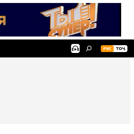
РУС
ТОҶ