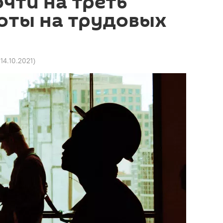
очти на треть
оты на трудовых
 14.10.2021
)