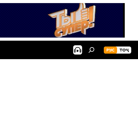
РУС
ТОҶ