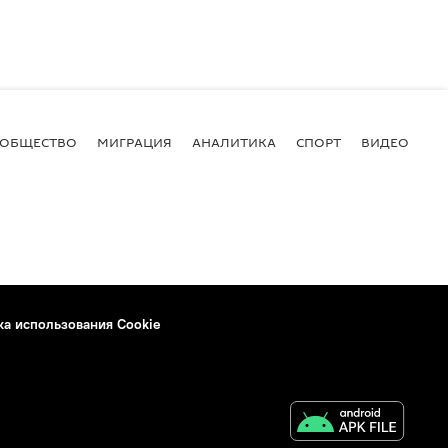
ОБЩЕСТВО
МИГРАЦИЯ
АНАЛИТИКА
СПОРТ
ВИДЕО
И
ка использования Cookie