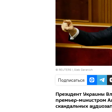
©
REUTERS
\ Gleb Garanich
Подписаться
Президент Украины Вл
премьер-министром А
скандальных аудиозап