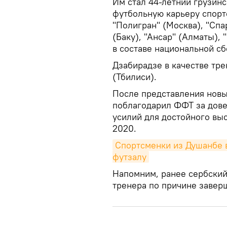
Им стал 44-летний грузин
футбольную карьеру спорт
"Полигран" (Москва), "Спа
(Баку), "Ансар" (Алматы), 
в составе национальной сб
Дзабирадзе в качестве тре
(Тбилиси).
После представления новы
поблагодарил ФФТ за дов
усилий для достойного вы
2020.
Спортсменки из Душанбе 
футзалу
Напомним, ранее сербский
тренера по причине завер