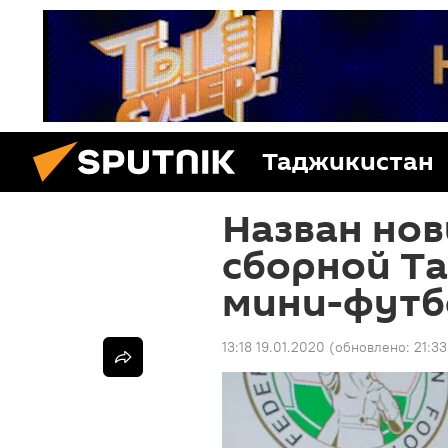
Таджикистан
Назван нов
сборной Т
мини-футб
13:18 19.01.2020
(обновлено:
21:33