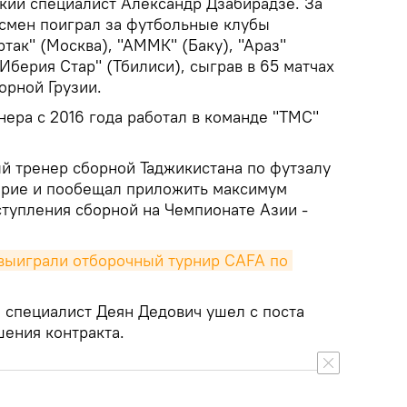
ский специалист Александр Дзабирадзе. За
смен поиграл за футбольные клубы
ртак" (Москва), "АММК" (Баку), "Араз"
"Иберия Стар" (Тбилиси), сыграв в 65 матчах
орной Грузии.
нера с 2016 года работал в команде "TMC"
й тренер сборной Таджикистана по футзалу
ерие и пообещал приложить максимум
ступления сборной на Чемпионате Азии -
выиграли отборочный турнир CAFA по 
 специалист Деян Дедович ушел с поста
шения контракта.