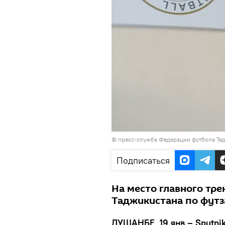
©
пресс-служба Федерации футбола Та
Подписаться
На место главного тр
Таджикистана по футз
ДУШАНБЕ, 19 янв – Sputnik