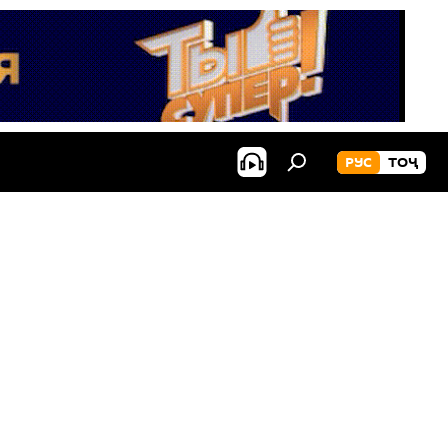
РУС
ТОҶ