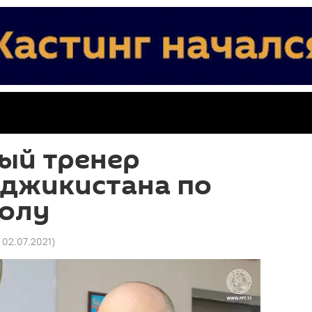
ый тренер
аджикистана по
олу
 02.07.2021
)