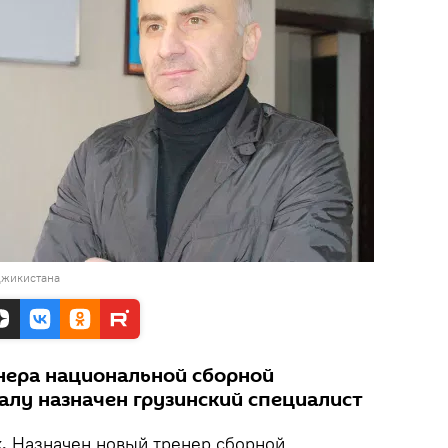
джикистана
енера национальной сборной
алу назначен грузинский специалист
.
Назначен новый тренер сборной