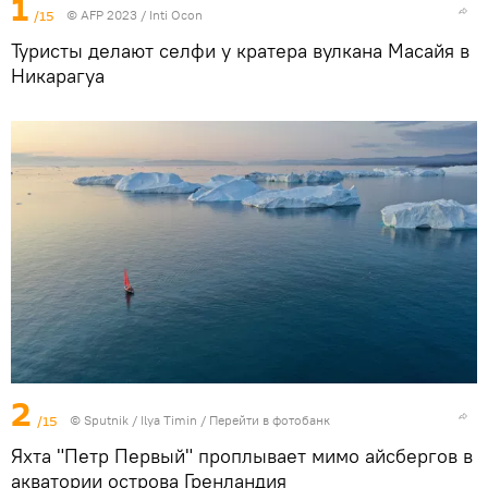
1
/15
© AFP 2023 / Inti Ocon
Туристы делают селфи у кратера вулкана Масайя в
Никарагуа
2
/15
©
Sputnik
/ Ilya Timin
/
Перейти в фотобанк
Яхта "Петр Первый" проплывает мимо айсбергов в
акватории острова Гренландия