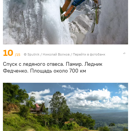
10
/15
©
Sputnik
/ Николай Волков
/
Перейти в фотобанк
Спуск с ледяного отвеса. Памир. Ледник
Федченко. Площадь около 700 км