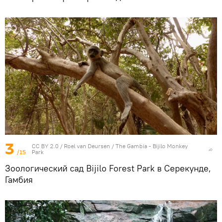
3
CC BY 2.0
/
Roel van Deursen
/
The Gambia - Bijilo Monkey
/15
Park
Зоологический сад Bijilo Forest Park в Серекунде,
Гамбия