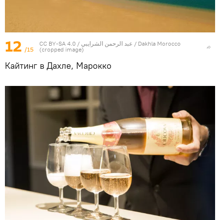
12
CC BY-SA 4.0
/ عبد الرحمن الشرايبي /
Dakhla Morocco
/15
(cropped image)
Кайтинг в Дахле, Марокко