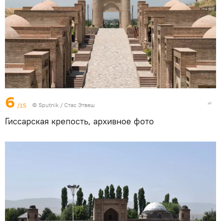
6
/15
©
Sputnik
/ Стас Этвеш
Гиссарская крепость, архивное фото