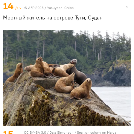
14
/15
© AFP 2023 / Yasuyoshi Chiba
Местный житель на острове Тути, Судан
CC BY-SA 3.0
/
Dale Simonson
/
Sea lion colony on Haida