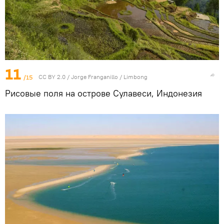
11
/15
CC BY 2.0
/
Jorge Franganillo
/
Limbong
Рисовые поля на острове Сулавеси, Индонезия