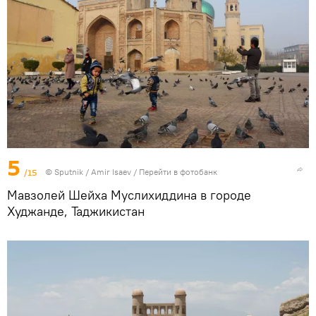
5
/15
©
Sputnik
/ Amir Isaev
/
Перейти в фотобанк
Мавзолей Шейха Муслихиддина в городе
Худжанде, Таджикистан