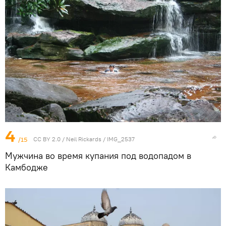
4
/15
CC BY 2.0
/
Neil Rickards
/
IMG_2537
Мужчина во время купания под водопадом в
Камбодже