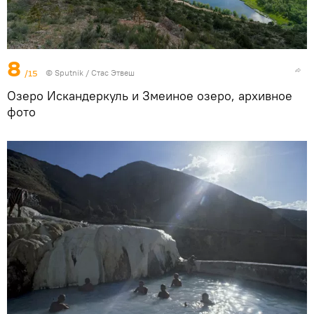
8
/15
©
Sputnik
/ Стас Этвеш
Озеро Искандеркуль и Змеиное озеро, архивное
фото