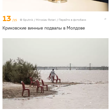
13
/15
©
Sputnik
/ Miroslav Rotari
/
Перейти в фотобанк
Криковские винные подвалы в Молдове