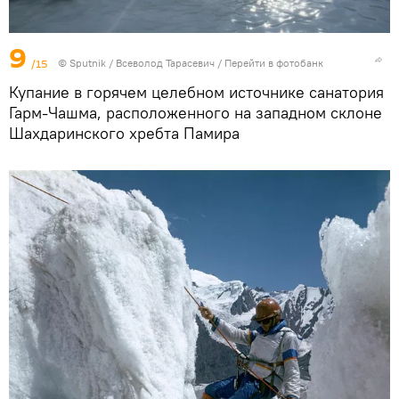
9
/15
©
Sputnik
/ Всеволод Тарасевич
/
Перейти в фотобанк
Купание в горячем целебном источнике санатория
Гарм-Чашма, расположенного на западном склоне
Шахдаринского хребта Памира