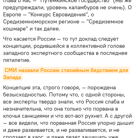
Глава о нас — "Путемкинское государство" (мы же
предупреждали, уровень каламбуров не очень). О
Европе — "Конкурс Евровидения", о
Средиземноморском регионе — "Средиземное
кошмаре" и так далее.
Что касается России — то тут доклад следует
концепции, родившейся в коллективной голове
западного экспертного сообщества в последнее
пятилетие.
СМИ назвали Россию стихийным бедствием для 
Запада
Концепция эта, строго говоря, — порождена
безысходностью. Потому что, с одной стороны,
все эксперты твердо знали, что Россия слаба и
незначительна, что она только что порвана в
клочья санкциями и что вот-вот рухнет. А с другой
— все видели, что порванная Россия упорно дышит
и даже развивается, и не разваливается, и не
сползает в хаос, и даже лезет защищать уже