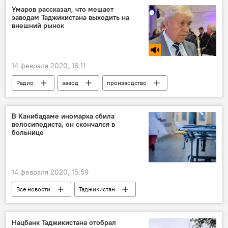
Умаров рассказал, что мешает
заводам Таджикистана выходить на
внешний рынок
14 февраля 2020, 16:11
Радио
завод
производство
Таджикистан
Промышленность
торговля
В Канибадаме иномарка сбила
велосипедиста, он скончался в
больнице
14 февраля 2020, 15:59
Все новости
Таджикистан
Происшествия, ЧП, криминал
ДТП и аварии
дорога
Нацбанк Таджикистана отобрал