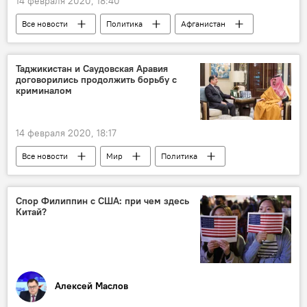
14 февраля 2020, 18:40
Все новости
Политика
Афганистан
Таджикистан
наркотики
граница
Таджикистан и Саудовская Аравия
договорились продолжить борьбу с
криминалом
14 февраля 2020, 18:17
Все новости
Мир
Политика
Саудовская Аравия
преступность
Таджикистан
Спор Филиппин с США: при чем здесь
Китай?
Алексей Маслов