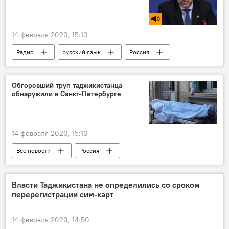
14 февраля 2020, 15:10
Радио
русский язык
Россия
экзамены
Обгоревший труп таджикистанца
обнаружили в Санкт-Петербурге
14 февраля 2020, 15:10
Все новости
Россия
Происшествия, ЧП, криминал
Санкт-Петербург
труп
Власти Таджикистана не определились со сроком
перерегистрации сим-карт
Таджикистан
14 февраля 2020, 14:50