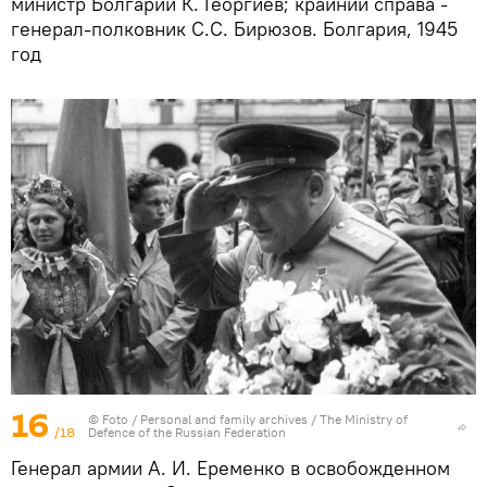
министр Болгарии К. Георгиев; крайний справа -
генерал-полковник С.С. Бирюзов. Болгария, 1945
год
16
© Foto /
Personal and family archives / The Ministry of
/18
Defence of the Russian Federation
Генерал армии А. И. Еременко в освобожденном