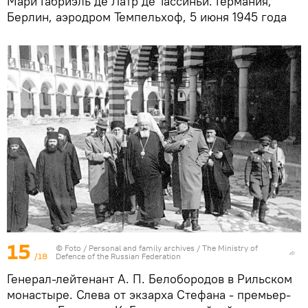
Мари Габриэль де Латр де Тассиньи. Германия,
Берлин, аэродром Темпельхоф, 5 июня 1945 года
15
© Foto /
Personal and family archives / The Ministry of
/18
Defence of the Russian Federation
Генерал-лейтенант А. П. Белобородов в Рильском
монастыре. Слева от экзарха Стефана - премьер-