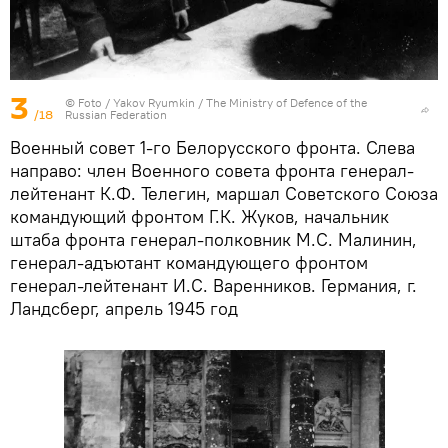
3
© Foto /
Yakov Ryumkin / The Ministry of Defence of the
/18
Russian Federation
Военный совет 1-го Белорусского фронта. Слева
направо: член Военного совета фронта генерал-
лейтенант К.Ф. Телегин, маршал Советского Союза
командующий фронтом Г.К. Жуков, начальник
штаба фронта генерал-полковник М.С. Малинин,
генерал-адъютант командующего фронтом
генерал-лейтенант И.С. Варенников. Германия, г.
Ландсберг, апрель 1945 год