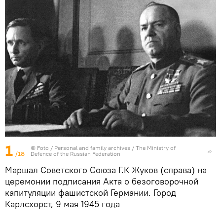
1
© Foto /
Personal and family archives / The Ministry of
/18
Defence of the Russian Federation
Маршал Советского Союза Г.К Жуков (справа) на
церемонии подписания Акта о безоговорочной
капитуляции фашистской Германии. Город
Карлсхорст, 9 мая 1945 года