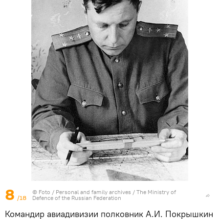
8
© Foto /
Personal and family archives / The Ministry of
/18
Defence of the Russian Federation
Командир авиадивизии полковник А.И. Покрышкин