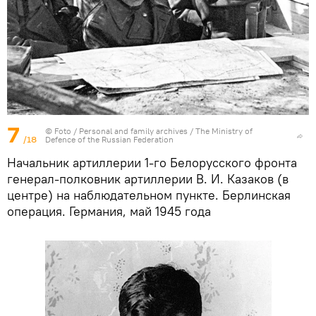
7
© Foto /
Personal and family archives / The Ministry of
/18
Defence of the Russian Federation
Начальник артиллерии 1-го Белорусского фронта
генерал-полковник артиллерии В. И. Казаков (в
центре) на наблюдательном пункте. Берлинская
операция. Германия, май 1945 года