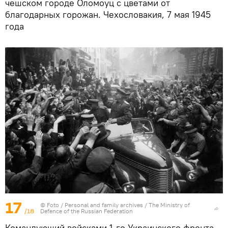
чешском городе Оломоуц с цветами от
благодарных горожан. Чехословакия, 7 мая 1945
года
17
© Foto /
Personal and family archives / The Ministry of
/18
Defence of the Russian Federation
Командующий войсками 1-го Украинского фронта,