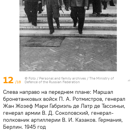
12
© Foto /
Personal and family archives / The Ministry of
/18
Defence of the Russian Federation
Слева направо на переднем плане: Маршал
бронетанковых войск П. А. Ротмистров, генерал
Жан Жозеф Мари Габриэль де Латр де Тассиньи,
генерал армии В. Д. Соколовский, генерал-
полковник артиллерии В. И. Казаков. Германия,
Берлин. 1945 год