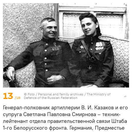
13
© Foto /
Personal and family archives / The Ministry of
/18
Defence of the Russian Federation
Генерал-полковник артиллерии В. И. Казаков и его
супруга Светлана Павловна Смирнова – техник-
лейтенант отдела правительственной связи Штаба
1-го Белорусского фронта. Германия, Предместье