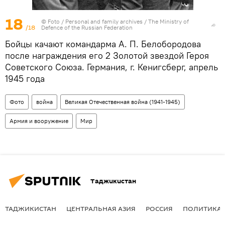
18
© Foto /
Personal and family archives / The Ministry of
/18
Defence of the Russian Federation
Бойцы качают командарма А. П. Белобородова
после награждения его 2 Золотой звездой Героя
Советского Союза. Германия, г. Кенигсберг, апрель
1945 года
Фото
война
Великая Отечественная война (1941-1945)
Армия и вооружение
Мир
Таджикистан
ТАДЖИКИСТАН
ЦЕНТРАЛЬНАЯ АЗИЯ
РОССИЯ
ПОЛИТИКА