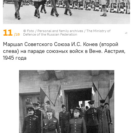
11
© Foto /
Personal and family archives / The Ministry of
/18
Defence of the Russian Federation
Маршал Советского Союза И.С. Конев (второй
слева) на параде союзных войск в Вене. Австрия,
1945 года