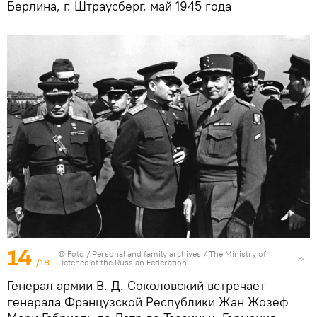
Берлина, г. Штраусберг, май 1945 года
14
© Foto /
Personal and family archives / The Ministry of
/18
Defence of the Russian Federation
Генерал армии В. Д. Соколовский встречает
генерала Французской Республики Жан Жозеф