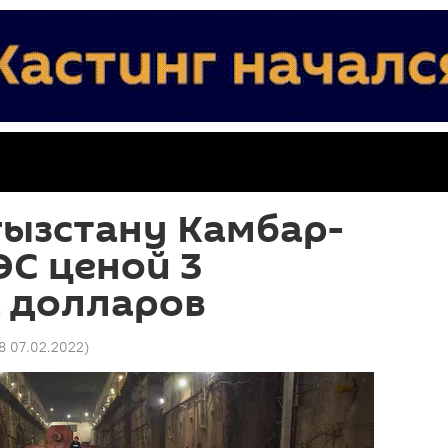
гызстану Камбар-
ЭС ценой 3
 долларов
8 07.02.2022
)