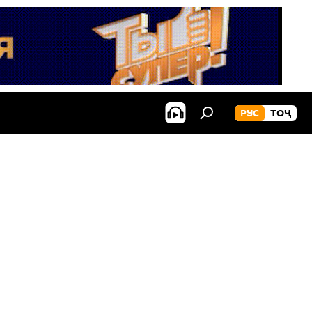
РУС
ТОҶ